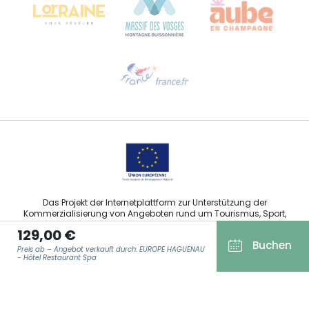
Hilfe erwünscht?
Sprechen Sie uns per E-Mail an
Das Projekt der Internetplattform zur Unterstützung der
Kommerzialisierung von Angeboten rund um Tourismus, Sport,
Kultur und Weintourismus in der Region Grand Est wurde im
129,00 €
Rahmen der Maßnahmen der Europäischen Union zur
Buchen
Abfederung der COVID-19-Pandemie vom Europäischen Fonds
Preis ab – Angebot verkauft durch: EUROPE HAGUENAU
für regionale Entwicklung (EFRE) finanziert.
- Hôtel Restaurant Spa