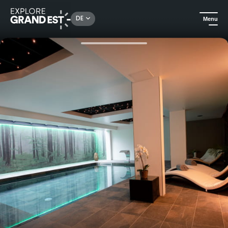
Rechercher un lieu, une activité...
DE
Menu
Sehenswertes in der Region Grand Est
Hotels
Geschenkset Escale Bien-Être et Détente- Hôtel-restaurant et Spa *** Europe Haguenau