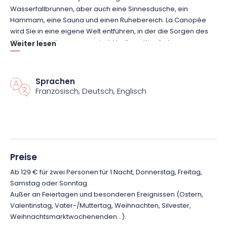
Wasserfallbrunnen, aber auch eine Sinnesdusche, ein
Hammam, eine Sauna und einen Ruhebereich. La Canopée
wird Sie in eine eigene Welt entführen, in der die Sorgen des
Alltags schnell vergessen sind. Um Ihren Komfort zu
Weiter lesen
gewährleisten, wird Ihnen eine Spa-Tasche mit einem
Handtuch, einem Bademantel und Hausschuhen zur
Verfügung gestellt.
Sprachen
Französisch, Deutsch, Englisch
Verbringen Sie eine kuschelige Nacht in Ihrem Premium-
Zimmer und genießen Sie am nächsten Morgen ein leckeres
Frühstücksbuffet. Das gesamte Team steht Ihnen während
Ihres Aufenthalts zur Verfügung.
Preise
Buchen Sie jetzt Ihre Wellness- und Entspannungs-Escape im
Ab 129 € für zwei Personen für 1 Nacht, Donnerstag, Freitag,
Hotel, Restaurant und Spa Europe Haguenau!
Samstag oder Sonntag.
Außer an Feiertagen und besonderen Ereignissen (Ostern,
Valentinstag, Vater-/Muttertag, Weihnachten, Silvester,
Weihnachtsmarktwochenenden…).