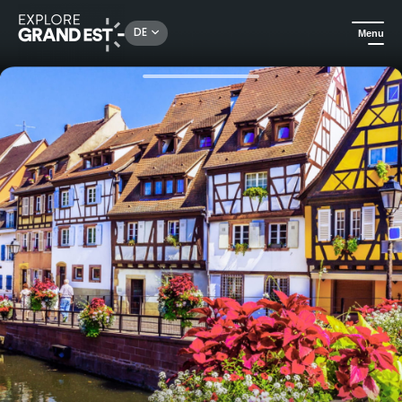
Rechercher un lieu, une activité...
DE
Menu
Sehenswertes in der Region Grand Est
Urlaubsideen
Romantischer Ausflug nach Colmar, der Hauptstadt der elsässischen Weine