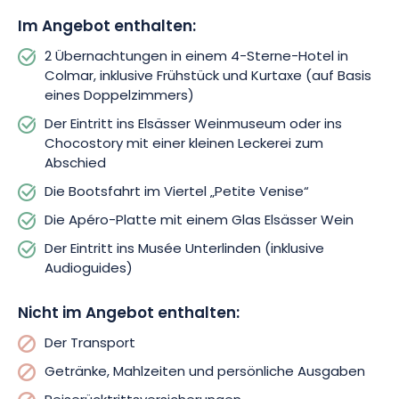
Genießen Sie am Nachmittag einen außergewöhnlichen
Im Angebot enthalten:
Moment an Bord eines traditionellen Ruderboots und lassen
Sie sich auf dem Wasser durch das Viertel „Petite Venise“
2 Übernachtungen in einem 4-Sterne-Hotel in
treiben. Zum krönenden Abschluss dieses Tages wird Ihnen
Colmar, inklusive Frühstück und Kurtaxe (auf Basis
ein Aperitif angeboten: Genießen Sie ein Glas Elsässer Wein,
eines Doppelzimmers)
begleitet von einer Käse- und Wurstplatte, in geselliger
Der Eintritt ins Elsässer Weinmuseum oder ins
Atmosphäre.
Chocostory mit einer kleinen Leckerei zum
Abschied
Nehmen Sie sich am dritten Tag Zeit, das Unterlinden-Museum
zu erkunden, ein wahres kulturelles Juwel von Colmar. Dieser
Die Bootsfahrt im Viertel „Petite Venise“
unverzichtbare Ort lädt Sie zu einer Reise durch die
Die Apéro-Platte mit einem Glas Elsässer Wein
Kunstgeschichte ein, von der Archäologie über die
Der Eintritt ins Musée Unterlinden (inklusive
dekorativen Künste bis hin zur zeitgenössischen Kunst.
Audioguides)
Verpassen Sie auf keinen Fall den berühmten Issenheimer
Altar, eines der meistbewunderten Werke der Sammlung.
Genießen Sie anschließend Ihre letzten Momente in Colmar
Nicht im Angebot enthalten:
bei einem romantischen Spaziergang vor Ihrer Abreise.
Der Transport
Getränke, Mahlzeiten und persönliche Ausgaben
Zwischen kulturellen Entdeckungen, kulinarischen Genüssen
und entspannten Momenten zu zweit verspricht dieser