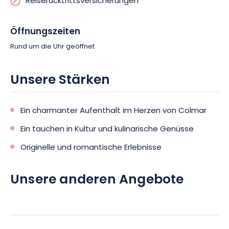
Reiserücktrittsversicherungen
Aufenthalt in Colmar einen reizvollen Kurzurlaub im Herzen des
Elsass. Buchen Sie jetzt Ihren romantischen Kurzurlaub und
Öffnungszeiten
lassen Sie sich von der Eleganz und Authentizität Colmars
verzaubern.
Rund um die Uhr geöffnet
Unsere Stärken
Ein charmanter Aufenthalt im Herzen von Colmar
Ein tauchen in Kultur und kulinarische Genüsse
Originelle und romantische Erlebnisse
Unsere anderen Angebote