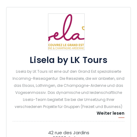
Lisela by LK Tours
Lisela by LK Tours ist eine auf den Grand Est spezialisierte
Incoming-Reiseagentur. Die Reiseziele, die wir anbieten, sind
das Elsass, Lothringen, die Champagne-Ardenne und das
Vogesenmassiv. Das dynamische und leidenschaftliche
Lisela-Team begleitet Sie bei der Umsetzung Ihrer
verschiedenen Projekte für Gruppen (Freizeit und Business)
Weiter lesen
und Einzelpersonen (Duo, Familie, Freunde). Zusätzlich zu
unseren "Erstentdecker"-Touren können wir dank unserer
Ortskenntnisse auch thematische Aufenthalte oder Touren
42 rue des Jardins
anbieten (Wein und Gastronomie, Kulturerbe und Know-