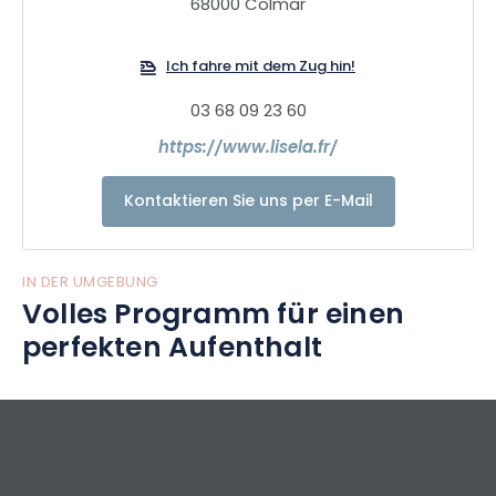
68000 Colmar
how, Ungewöhnliches, Natur und Sport...).
Ich fahre mit dem Zug hin!
Wir bieten auch neuartige Geschenkpakete in den
schönsten Städten des Grand Est und Mikroabenteuer, die
03 68 09 23 60
zu 100 % lokal und ökologisch verantwortungsvoll sind!
https://www.lisela.fr/
Gehen Sie mit Lisela sofort auf Entdeckungsreise durch den
Grand Est!
Kontaktieren Sie uns per E-Mail
IN DER UMGEBUNG
Volles Programm für einen
perfekten Aufenthalt