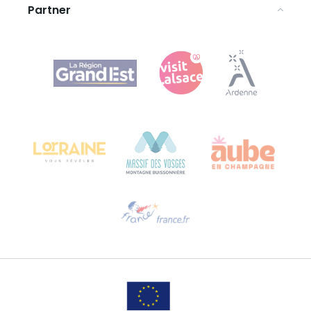
Partner
Agence Régionale du Tourisme Grand Est
Bureau de Colmar (Hauptverwaltung)
Château Kiener – 24 rue de Verdun
68000 COLMAR
Hilfe erwünscht?
Sprechen Sie uns per E-Mail an