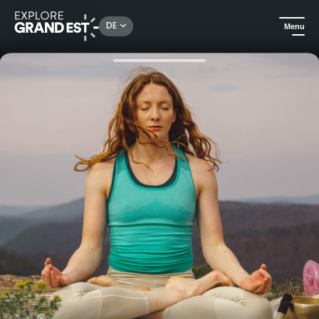
Rechercher un lieu, une activité...
DE
Menu
Sehenswertes in der Region Grand Est
Ausflüge
Wandern und Yoga im Herzen der Vogesen