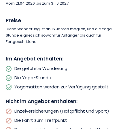
sich einmal auf eine andere Art und Weise etwas Gutes zu tun.
Vom 21.04.2026 bis zum 31.10.2027
Buchen Sie Ihren Ausflug und lassen Sie sich von der
beruhigenden Energie des Waldes tragen.
Preise
Diese Wanderung ist ab 16 Jahren möglich, und die Yoga-
Stunde eignet sich sowohl für Anfänger als auch für
Fortgeschrittene.
Im Angebot enthalten:
Die geführte Wanderung
Die Yoga-Stunde
Yogamatten werden zur Verfügung gestellt
Nicht im Angebot enthalten:
Einzelversicherungen (Haftpflicht und Sport)
Die Fahrt zum Treffpunkt