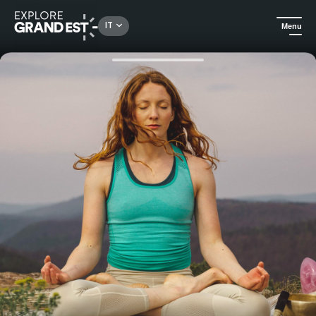
Rechercher un lieu, une activité...
IT
Menu
Homepage
Benessere
Escursioni e yoga nel cuore dei Vosgi