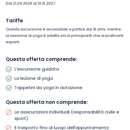
vostra escursione e lasciatevi trasportare dall’energia
Dal 21.04.2026 al 31.10.2027
rasserenante del bosco.
Tariffe
Questa escursione è accessibile a partire dai 16 anni, mentre
la sessione di yoga è adatta sia ai principianti che ai praticanti
esperti.
Questa offerta comprende:
L'escursione guidata
La lezione di yoga
Tappetini da yoga in dotazione
Questa offerta non comprende:
Le assicurazioni individuali (responsabilità civile e
sport)
Il trasporto fino al luogo dell'appuntamento