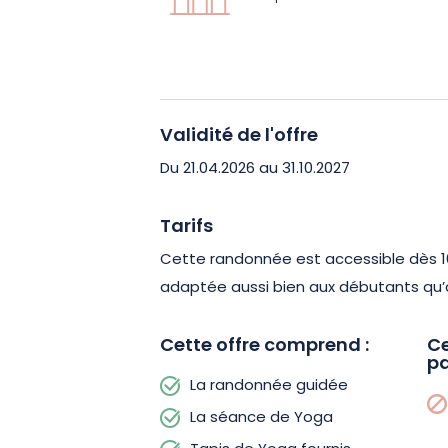
comprend entre 50 et 250 mètres de dé
une expérience agréable et accessible.
rythme de la marche favorisent natur
le lâcher-prise.
Validité de l'offre
Que vous soyez amateur de randonné
Du 21.04.2026 au 31.10.2027
simplement à la recherche d’un momen
expérience nature dans les Vosges du 
Tarifs
prendre soin de vous autrement. Réser
Cette randonnée est accessible dès 1
porter par l’énergie apaisante de la fo
adaptée aussi bien aux débutants qu’
Cette offre comprend :
Ce
pa
La randonnée guidée
La séance de Yoga