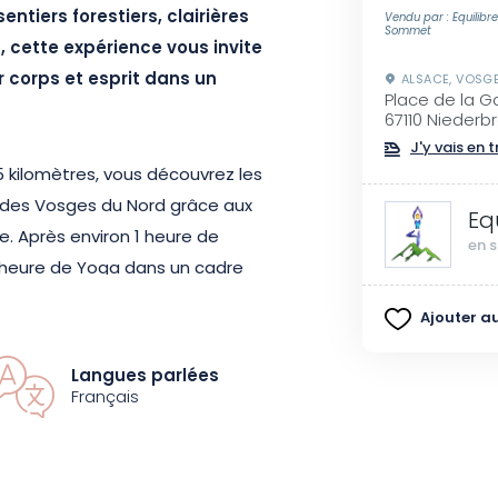
ntiers forestiers, clairières
Vendu par : Equilibr
Sommet
 cette expérience vous invite
r corps et esprit dans un
ALSACE, VOSG
Place de la G
67110 Niederb
J'y vais en t
5 kilomètres, vous découvrez les
és des Vosges du Nord grâce aux
Eq
. Après environ 1 heure de
en s
 heure de Yoga dans un cadre
 clairière silencieuse ou espace
Ajouter au
si. Les tapis de yoga sont fournis
inement de ce moment de
Langues parlées
Français
sique douce, découverte du
arcours, adapté selon les niveaux,