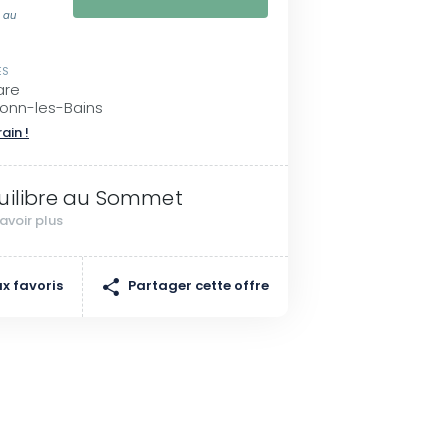
e au
ES
are
ronn-les-Bains
rain !
uilibre au Sommet
avoir plus
Partager cette offre
x favoris