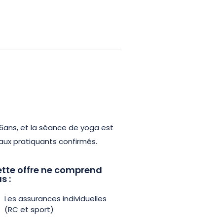
nivelé positif afin de garantir
 La quiétude des forêts et le
ellement l’apaisement mental et
e, passionné de yoga ou
t pour vous ressourcer, cette
Nord est une invitation à
vez votre sortie et laissez-vous
6ans, et la séance de yoga est
rêt.
aux pratiquants confirmés.
tte offre ne comprend
s :
Les assurances individuelles
(RC et sport)