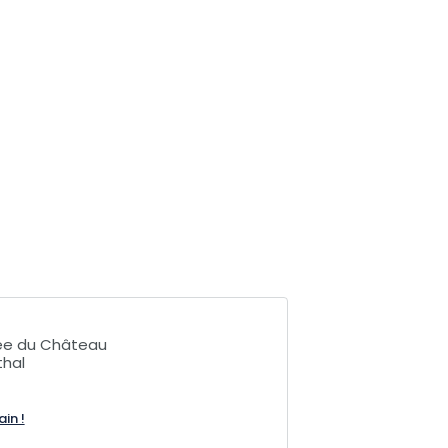
lée du Château
thal
ain !