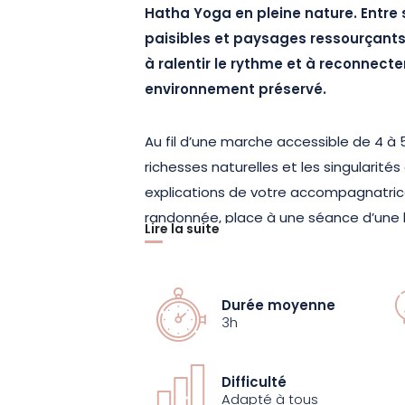
Hatha Yoga en pleine nature. Entre se
paisibles et paysages ressourçants,
à ralentir le rythme et à reconnecte
environnement préservé.
Au fil d’une marche accessible de 4 à 
richesses naturelles et les singularit
explications de votre accompagnatrice
randonnée, place à une séance d’une
Lire la suite
propice à la détente : forêt ombragée,
naturel apaisant selon le parcours choi
pour vous permettre de profiter ple
Durée moyenne
recentrage.
3h
Cette demi-journée allie activité phy
Difficulté
territoire et relaxation profonde. Le p
Adapté à tous