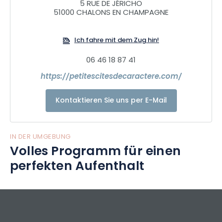
außergewöhnliche Besichtigungen, verborgene Schätze
5 RUE DE JÉRICHO
51000 CHALONS EN CHAMPAGNE
und charaktervolle Veranstaltungen. Nehmen Sie sich die
Zeit, sie zu besuchen, denn die Türen stehen Ihnen offen. Sie
werden dort eine gewisse Lebenskunst zu schätzen wissen.
Ich fahre mit dem Zug hin!
06 46 18 87 41
https://petitescitesdecaractere.com/
Kontaktieren Sie uns per E-Mail
IN DER UMGEBUNG
Volles Programm für einen
perfekten Aufenthalt