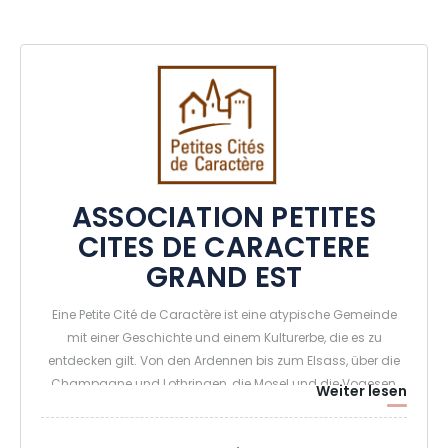
ASSOCIATION PETITES
CITES DE CARACTERE
GRAND EST
Eine Petite Cité de Caractère ist eine atypische Gemeinde
mit einer Geschichte und einem Kulturerbe, die es zu
entdecken gilt. Von den Ardennen bis zum Elsass, über die
Champagne und Lothringen, die Mosel und die Vogesen,
Weiter lesen
erwarten Sie rund 30 Petites Cités de Caractère (kleine
Städte mit Charakter)! Auf dem Programm stehen