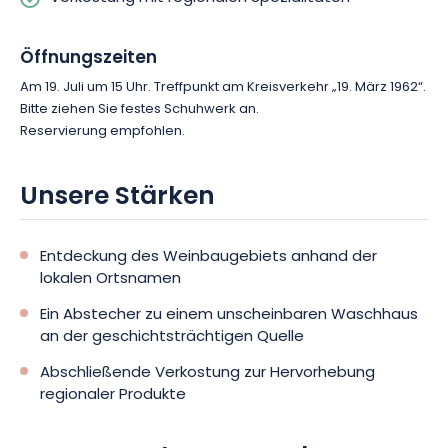
Lassen Sie sich durch Weinberge und Geschichte führen und
reservieren Sie Ihren Platz für ein authentisches Erlebnis in Bar-
sur-Seine.
Öffnungszeiten
Am 19. Juli um 15 Uhr. Treffpunkt am Kreisverkehr „19. März 1962“.
Bitte ziehen Sie festes Schuhwerk an.
Reservierung empfohlen.
Unsere Stärken
Entdeckung des Weinbaugebiets anhand der
lokalen Ortsnamen
Ein Abstecher zu einem unscheinbaren Waschhaus
an der geschichtsträchtigen Quelle
Abschließende Verkostung zur Hervorhebung
regionaler Produkte