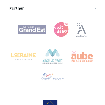
Partner
Agence Régionale du Tourisme Grand Est
Bureau de Colmar (Hauptverwaltung)
Château Kiener – 24 rue de Verdun
68000 COLMAR
Hilfe erwünscht?
Sprechen Sie uns per E-Mail an