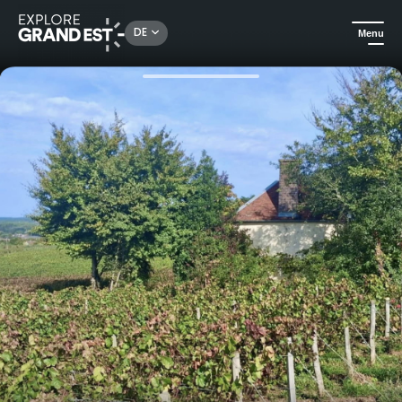
Rechercher un lieu, une activité...
DE
Menu
Sehenswertes in der Region Grand Est
Events
Dimanche de Caractère® Bar-Sur-Seine