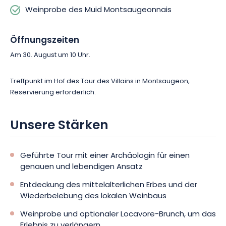
Weinprobe des Muid Montsaugeonnais
genießen.
Lassen Sie sich von dieser Auszeit zwischen Geschichte und
Öffnungszeiten
Gastronomie verführen und reservieren Sie Ihren Platz, um
Am 30. August um 10 Uhr.
Montsaugeon einmal anders zu entdecken.
Treffpunkt im Hof des Tour des Villains in Montsaugeon,
Reservierung erforderlich.
Unsere Stärken
Geführte Tour mit einer Archäologin für einen
genauen und lebendigen Ansatz
Entdeckung des mittelalterlichen Erbes und der
Wiederbelebung des lokalen Weinbaus
Weinprobe und optionaler Locavore-Brunch, um das
Erlebnis zu verlängern