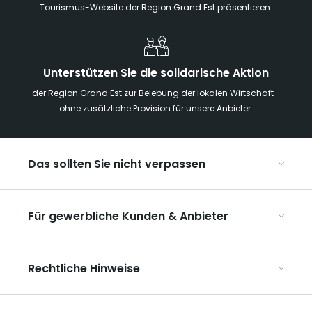
Tourismus-Website der Region Grand Est präsentieren.
Unterstützen Sie die solidarische Aktion
der Region Grand Est zur Belebung der lokalen Wirtschaft -
ohne zusätzliche Provision für unsere Anbieter.
Das sollten Sie nicht verpassen
Mit Kindern in der Region Grand Est
Für gewerbliche Kunden & Anbieter
Die Weihnachtsmärkte im Grand Est
Ribeauvillé, zwischen Weinbergen und Bergen
Organisieren Sie Ihre Kongresse und Seminare
Unsere UNESCO-Welterbestätten
Rechtliche Hinweise
Organisieren Sie Ihre Gruppenreisen
Im Weinbaugebiet Champagne
ART GE kennenlernen
Allgemeine Nutzungsbedingungen