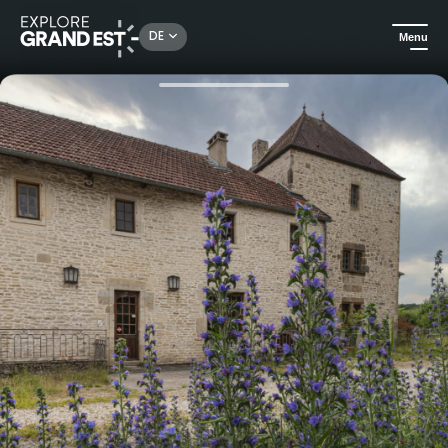
Rechercher un lieu, une activité...
DE
Menu
Sehenswertes in der Region Grand Est
Events
Dimanche de Caractère® Montsaugeon