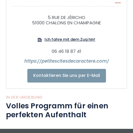
erwarten Sie rund 30 Petites Cités de Caractère (kleine
Städte mit Charakter)! Auf dem Programm stehen
außergewöhnliche Besichtigungen, verborgene Schätze
5 RUE DE JÉRICHO
51000 CHALONS EN CHAMPAGNE
und charaktervolle Veranstaltungen. Nehmen Sie sich die
Zeit, sie zu besuchen, denn die Türen stehen Ihnen offen. Sie
werden dort eine gewisse Lebenskunst zu schätzen wissen.
Ich fahre mit dem Zug hin!
06 46 18 87 41
https://petitescitesdecaractere.com/
Kontaktieren Sie uns per E-Mail
IN DER UMGEBUNG
Volles Programm für einen
perfekten Aufenthalt