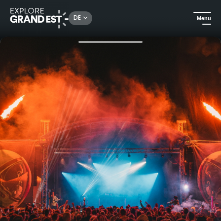
Rechercher un lieu, une activité...
DE
Menu
Sehenswertes in der Region Grand Est
Events
Festival The World Today