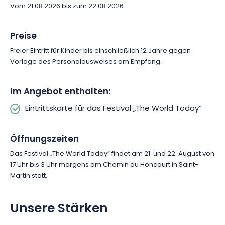
Vom 21.08.2026 bis zum 22.08.2026
den idealen Rahmen, um die letzten Sommertage in vollen
Zügen zu genießen. Ob mit Freunden oder der Familie – hier
findet jeder seinen Platz im Herzen dieser Veranstaltung, die
Preise
aus der elsässischen Kulturlandschaft nicht mehr
Freier Eintritt für Kinder bis einschließlich 12 Jahre gegen
wegzudenken ist.
Vorlage des Personalausweises am Empfang.
Lust auf ein Wochenende voller Musik und Geselligkeit? Lassen
Sie sich von der einzigartigen Atmosphäre von „The World
Im Angebot enthalten:
Today“ mitreißen und erleben Sie ein Festival im intimen
Eintrittskarte für das Festival „The World Today“
Rahmen in einer der schönsten Kulissen der Region.
Öffnungszeiten
Das Festival „The World Today“ findet am 21. und 22. August von
17 Uhr bis 3 Uhr morgens am Chemin du Honcourt in Saint-
Martin statt.
Unsere Stärken