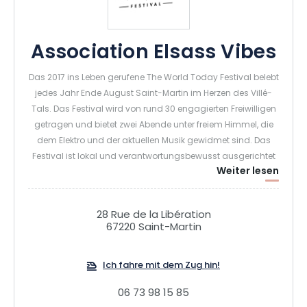
Association Elsass Vibes
Das 2017 ins Leben gerufene The World Today Festival belebt
jedes Jahr Ende August Saint-Martin im Herzen des Villé-
Tals. Das Festival wird von rund 30 engagierten Freiwilligen
getragen und bietet zwei Abende unter freiem Himmel, die
dem Elektro und der aktuellen Musik gewidmet sind. Das
Festival ist lokal und verantwortungsbewusst ausgerichtet
Weiter lesen
und vereint zahlreiche Partner, mit kostenlosem Camping
und Parken sowie Restaurants und Bars vor Ort. Auf der
großen Bühne treten nationale und internationale Künstler
28 Rue de la Libération
auf, was das Festival zu einem wichtigen Termin des
67220 Saint-Martin
Sommers macht!
Ich fahre mit dem Zug hin!
06 73 98 15 85