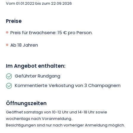
Vom 01.01.2022 bis zum 22.09.2026
Das Erlebnis setzt sich fort mit einer geführten Verkostung von
drei Champagnern, die das Sortiment des Hauses bilden. Die
Cuvées mit ihrer appetitlichen Fruchtigkeit werden Ihnen ihre
Preise
reichen und intensiven Aromen enthüllen. Gönnen Sie sich eine
maßgeschneiderte Weintour im Champagne Olivier
Preis für Erwachsene: 15 € pro Person.
Lassaigne!
Ab 18 Jahren
Im Angebot enthalten:
Geführter Rundgang
Kommentierte Verkostung von 3 Champagnern
Öffnungszeiten
Geöffnet samstags von 10-12 Uhr und 14-18 Uhr sowie
wochentags nach Voranmeldung.
Besichtigungen sind nur nach vorheriger Anmeldung möglich.