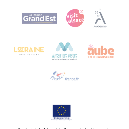
Agence Régionale du Tourisme Grand Est
Bureau de Colmar (Hauptverwaltung)
Château Kiener – 24 rue de Verdun
68000 COLMAR
Hilfe erwünscht?
Sprechen Sie uns per E-Mail an