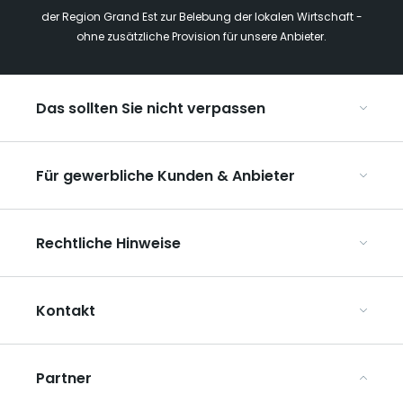
der Region Grand Est zur Belebung der lokalen Wirtschaft -
ohne zusätzliche Provision für unsere Anbieter.
Das sollten Sie nicht verpassen
Mit Kindern in der Region Grand Est
Für gewerbliche Kunden & Anbieter
Die Weihnachtsmärkte im Grand Est
Ribeauvillé, zwischen Weinbergen und Bergen
Organisieren Sie Ihre Kongresse und Seminare
Unsere UNESCO-Welterbestätten
Rechtliche Hinweise
Organisieren Sie Ihre Gruppenreisen
Im Weinbaugebiet Champagne
ART GE kennenlernen
Allgemeine Nutzungsbedingungen
Mediaroom
Kontakt
Datenschutzbestimmungen
Rechtliche Hinweise
Partner