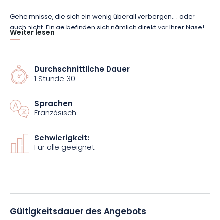
Geheimnisse, die sich ein wenig überall verbergen
..
. oder
auch nicht.
Einige befinden sich nämlich direkt vor Ihrer Nase!
Weiter lesen
Aber um sie zu entdecken, müssen Sie besonders
aufmerksam sein und dürfen Ihren Reiseführer nicht aus den
Augen lassen.
Er erzählt Ihnen nicht nur die wichtigsten
Durchschnittliche Dauer
Episoden aus der 1000-jährigen Geschichte der Stadt, sondern
1 Stunde 30
lenkt Ihren Blick auch auf Details, die dem Normalbürger
verborgen bleiben.
Sprachen
Französisch
Sind Sie bereit für das Abenteuer?
Los geht's
mit
einer 1,5-
stündigen Führung, die durchaus spannend sein soll.
Sie
Schwierigkeit:
werden natürlich am Place Stanislas vorbeikommen, der in
Für alle geeignet
der ganzen Welt bekannt ist, aber seltsamerweise
Geheimnisse birgt, die nicht ans Tageslicht kommen...
Gültigkeitsdauer des Angebots