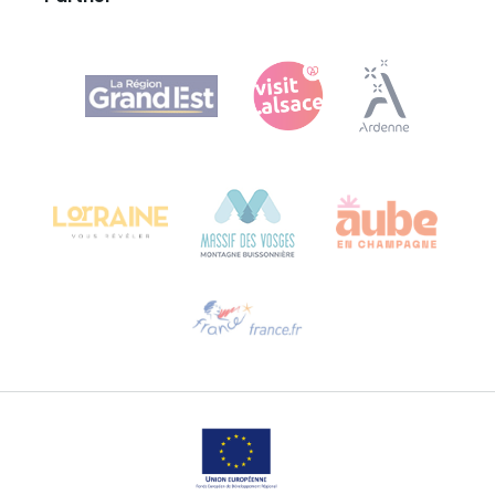
Agence Régionale du Tourisme Grand Est
Bureau de Colmar (Hauptverwaltung)
Château Kiener – 24 rue de Verdun
68000 COLMAR
Hilfe erwünscht?
Sprechen Sie uns per E-Mail an