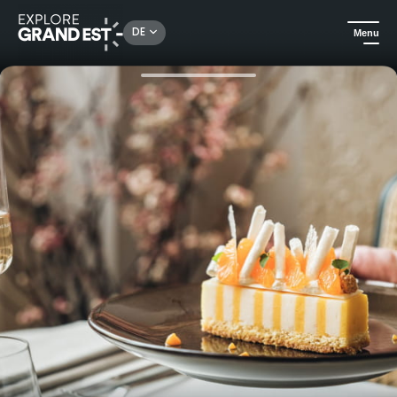
Rechercher un lieu, une activité...
DE
Menu
Sehenswertes in der Region Grand Est
Urlaubsideen
Tea Time im Hotel LÉONOR