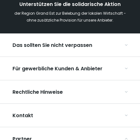
Unterstützen Sie die solidarische Aktion
der Region Grand Est zur Belebung der lokalen Wirtschaft -
ohne zusätzliche Provision für unsere Anbieter.
Das sollten Sie nicht verpassen
Mit Kindern in der Region Grand Est
Für gewerbliche Kunden & Anbieter
Die Weihnachtsmärkte im Grand Est
Ribeauvillé, zwischen Weinbergen und Bergen
Organisieren Sie Ihre Kongresse und Seminare
Unsere UNESCO-Welterbestätten
Rechtliche Hinweise
Organisieren Sie Ihre Gruppenreisen
Im Weinbaugebiet Champagne
ART GE kennenlernen
Allgemeine Nutzungsbedingungen
Mediaroom
Kontakt
Datenschutzbestimmungen
Rechtliche Hinweise
Partner