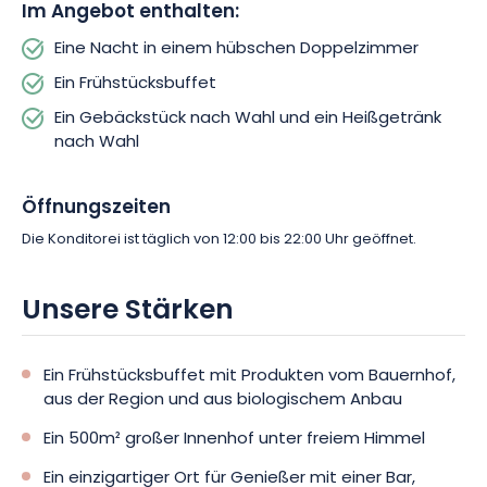
Stadt hin öffnen, sicher begeistern.
Im Angebot enthalten:
Eine Nacht in einem hübschen Doppelzimmer
Wenn Sie aufwachen, wird auch Ihr Gaumen mit einem
Ein Frühstücksbuffet
köstlichen Frühstücksbuffet verwöhnt. Eine Einladung zu guter
Laune, um den Tag gut zu beginnen, mit der Ehre von
Ein Gebäckstück nach Wahl und ein Heißgetränk
schmackhaft ausgewählten lokalen Produkten!
nach Wahl
Öffnungszeiten
Die Konditorei ist täglich von 12:00 bis 22:00 Uhr geöffnet.
Unsere Stärken
Ein Frühstücksbuffet mit Produkten vom Bauernhof,
aus der Region und aus biologischem Anbau
Ein 500m² großer Innenhof unter freiem Himmel
Ein einzigartiger Ort für Genießer mit einer Bar,