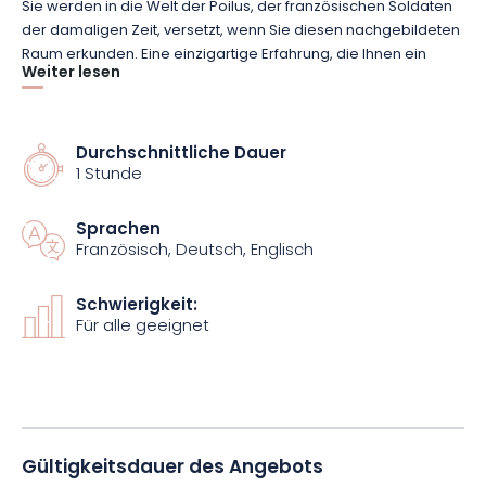
Sie werden in die Welt der Poilus, der französischen Soldaten
der damaligen Zeit, versetzt, wenn Sie diesen nachgebildeten
Raum erkunden. Eine einzigartige Erfahrung, die Ihnen ein
Weiter lesen
tieferes Verständnis der Realitäten des Ersten Weltkriegs
ermöglicht. Sie können die Atmosphäre und die schwierigen
Bedingungen, denen diese mutigen Männer ausgesetzt
waren, nachempfinden.
Durchschnittliche Dauer
1 Stunde
Der Schützengraben von Chattancourt bietet somit eine
Sprachen
andere Perspektive auf diesen historischen Konflikt, indem er
Französisch, Deutsch, Englisch
Sie mitten ins Geschehen hineinzieht. Eine außergewöhnliche
Gelegenheit, sich mit der Geschichte zu verbinden und die
Opfer der Soldaten zu würdigen, die vor einem Jahrhundert
Schwierigkeit:
Für alle geeignet
auf diesem Land kämpften.
Gültigkeitsdauer des Angebots