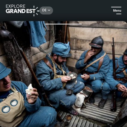
Rechercher un lieu, une activité...
DE
Menu
Sehenswertes in der Region Grand Est
Kulturerbe & Denkmäler
Besichtigung des Schützengrabens von Chattancourt