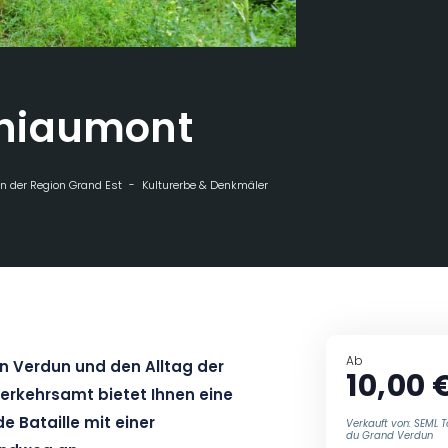
hiaumont
n der Region Grand Est
Kulturerbe & Denkmäler
Wanderung Thiaumont
Ab
on Verdun und den Alltag der
10,00 
erkehrsamt bietet Ihnen eine
 Bataille mit einer
Verkauft von: SEML T
du Grand Verdun