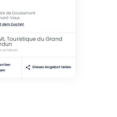
aire de Douaumont
mont-Vaux
t dem Zug hin!
ML Touristique du Grand
rdun
r erfahren
oriten
Dieses Angebot teilen
gen