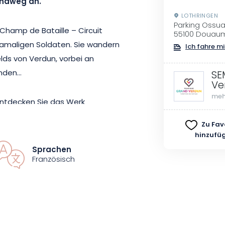
ndweg an.
LOTHRINGEN
Parking Ossu
 Champ de Bataille – Circuit
55100 Douau
amaligen Soldaten. Sie wandern
Ich fahre mi
lds von Verdun, vorbei an
änden…
SE
Ve
meh
entdecken Sie das Werk
sraelitische Denkmal… Ein
Zu Fav
 dauert und Sie mit
hinzufü
, von deren Existenz Sie nicht
Sprachen
Französisch
paziergang im Wald geeignet sind