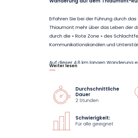
Wanderung auf dem Thiaumont-Ru
Erfahren Sie bei der Führung durch das
Thiaumont mehr über das Leben der d
durch die « Rote Zone » des Schlachtfe
Kommunikationskanälen und Unterst
Auf dieser 4,6 km langen Wanderung 
Weiter lesen
Thiaumont, das Werk Froideterre, das i
überraschender Besuch, der 2 Stunden
ungewöhnlichen Orten überraschen wird
Durchschnittliche
Dauer
einmal geahnt hätten.
2 Stunden
Denken Sie an Schuhe, die für einen S
Schwierigkeit:
§
Für alle geeignet