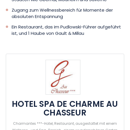
Städten wie Obernai, Molsheim und Saverne
So haben Sie die Wahl zwischen unzähligen Aktivitäten, um
Ihren Aufenthalt zu verschönern und die natürliche Schönheit
Zugang zum Wellnessbereich für Momente der
der Region zu entdecken.
absoluten Entspannung
Ein Restaurant, das im Pudlowski-Führer aufgeführt
Zögern Sie nicht länger und buchen Sie einen entspannenden
ist, und 1 Haube von Gault & Millau
und erlebnisreichen Aufenthalt im Hotel & Spa Au Chasseur***!
Komfort, Gastronomie und Natur stehen hier im Vordergrund
und sorgen für ein unvergessliches Aufenthaltserlebnis.
HÔTEL SPA DE CHARME AU
CHASSEUR
Charmantes ***-Hotel, Restaurant, ausgestattet mit einem