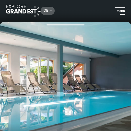
Rechercher un lieu, une activité...
DE
Menu
Sehenswertes in der Region Grand Est
Urlaubsideen
Hotel & Spa Au Chasseur - Entdeckungsreise 3 Nächte