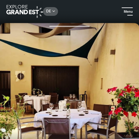
Rechercher un lieu, une activité...
DE
Menu
Sehenswertes in der Region Grand Est
Gastronomie
Gönnen Sie sich eine Geschmacksentdeckung im "La Cour des Sens".