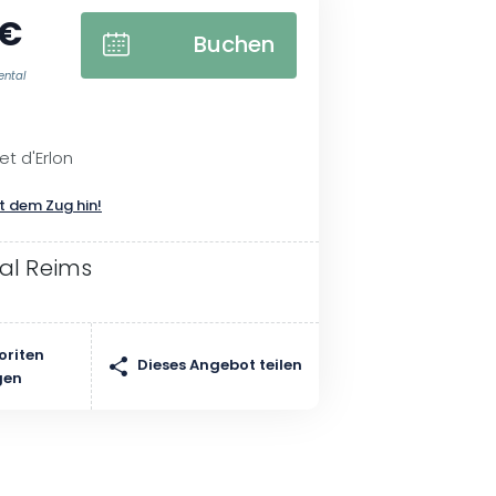
 €
Buchen
ental
et d'Erlon
t dem Zug hin!
al Reims
oriten
Dieses Angebot teilen
gen