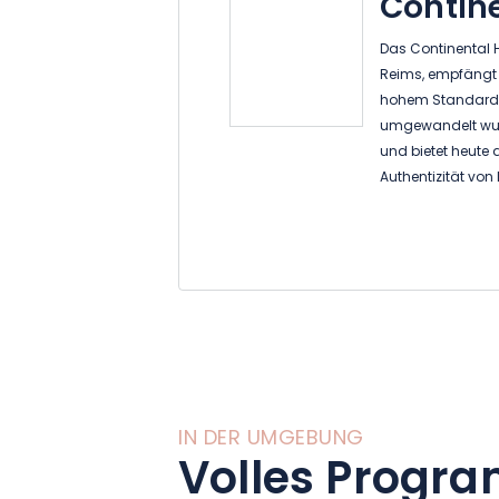
Contin
Das Continental H
Reims, empfängt S
hohem Standard. 
umgewandelt wurd
und bietet heute
Authentizität vo
wird jeder Gast p
erhält die Kunst,
Aufmerksamkeiten
tägliches Wohlwo
Wir bieten Ihnen 
Panoramablick a
von Reims. Es se
und kann dann i
IN DER UMGEBUNG
Entdecken Sie uns
Volles Progra
aus Authentizität
mit den Jahreszei