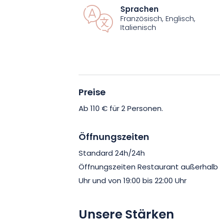
So hält dieses Set für zwei Personen k
Sprachen
Französisch, Englisch,
bereit, die Ihre Geschmacksknospen 
Italienisch
Programm steht ein speziell vom Kü
Continental-Menü, das Sie mit einem 
Reims verfeinern können.
Preise
Der Service im Le Continental ist stän
Zwischen Schnelligkeit und Gründlichk
Ab 110 € für 2 Personen.
Wert auf Ihre Zufriedenheit. So können 
außergewöhnlichen Moment freuen!
Öffnungszeiten
Standard 24h/24h
Öffnungszeiten Restaurant außerhalb vo
Uhr und von 19:00 bis 22:00 Uhr
Unsere Stärken