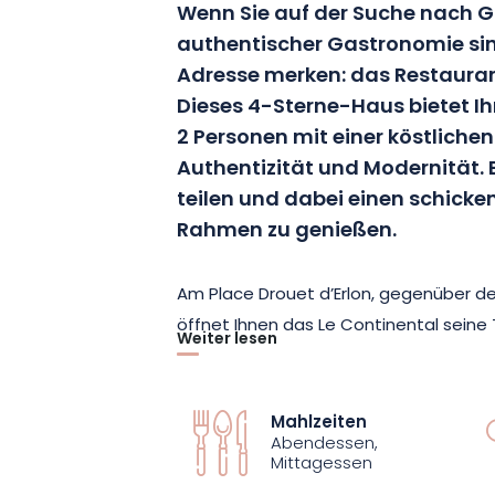
Wenn Sie auf der Suche nach
authentischer Gastronomie sind
Adresse merken: das Restauran
Dieses 4-Sterne-Haus bietet I
2 Personen mit einer köstliche
Authentizität und Modernität. E
teilen und dabei einen schic
Rahmen zu genießen.
Am Place Drouet d’Erlon, gegenüber d
öffnet Ihnen das Le Continental seine 
Weiter lesen
freundlichen Dekor im Bistro-Stil. Fri
Chefkoch mit einer Karte geehrt, die s
entwickelt und deren Kreativität die 
Mahlzeiten
Abendessen,
hervorhebt.
Mittagessen