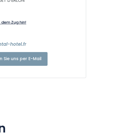
ET D'ERLON
t dem Zug hin!
al-hotel.fr
n Sie uns per E-Mail
n