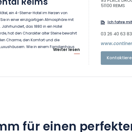
ental Reims
93 PLACE DROU
51100 REIMS
ôtel, ein 4-Sterne-Hotel im Herzen von
ie in einer einzigartigen Atmosphäre mit
Ich fahre mi
Jahrhundert, das 1880 in ein Hotel
e, hat den Charakter alter Steine bewahrt
03 26 40 63 83
 den Charme, den Komfort und die
www.continent
n Luxushäusern. Wie in einem Familienhaus
Weiter lesen
ersönlich empfangen. Im Continental Hôtel
Kontaktiere
 Gäste zu empfangen, ihren Sinn durch kleine
 oder große Dienstleistungen und
llen.
auch ein Restaurant mit seinem
uf den Square Colbert und die Promenaden
rviert vom Frühstück bis zum Abendessen
n einen Barbereich umgewandelt werden.
ere Speisekarte, eine köstliche Mischung
mm für einen perfekte
 und Modernität. Die Gerichte entwickeln sich
ten, um Ihnen stets frische Produkte