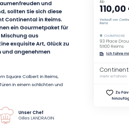
Ab
 Gaumenfreuden und
110,00
, sollten Sie sich diese
t Continental in Reims.
Verkauft von: Contin
Reims
hnen ein Gourmetpaket für
n Mischung aus
CHAMPAGNE
93 Place Drou
ine exquisite Art, Glück zu
51100 Reims
ken und angenehmen
Ich fahre mi
Continent
em Square Colbert in Reims,
mehr erfahren
Türen in einem schlichten und
sche Produkte werden vom
Zu Fav
hinzufü
ich im Laufe der Jahreszeiten
Essenz der Geschmäcker
Unser Chef
Gilles LANDRAGIN