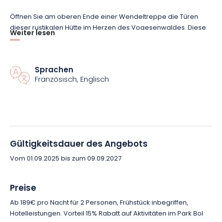
Öffnen Sie am oberen Ende einer Wendeltreppe die Türen
dieser rustikalen Hütte im Herzen des Vogesenwaldes. Diese
Weiter lesen
Unterkunft befindet sich 7 m über dem Boden und gleicht
einem echten Kuschelnest. Ein Doppelbett und zwei
Einzelbetten sorgen für komfortable Übernachtungen.
Sprachen
Außerdem genießen Sie hier den Service eines Hotels mit
Französisch, Englisch
allen Annehmlichkeiten, die Sie für Ihren Aufenthalt benötigen.
Le Murmure du Printemps ist ideal für eine Gruppe von
Freunden oder eine kleine Familie und wird vor allem
Teenager glücklich machen. Die Hütte wurde im Stil einer
Winterhütte gebaut, mit einer Innenausstattung wie in einem
Gültigkeitsdauer des Angebots
großen Abenteuerfilm.
Vom 01.09.2025 bis zum 09.09.2027
Eine authentische Art, einen schönen Urlaub zu verbringen und
Preise
dabei inmitten der Natur neue Energie zu tanken. Auf der
Terrasse können Sie ein Gourmetfrühstück genießen, bevor
Ab 189€ pro Nacht für 2 Personen, Frühstück inbegriffen,
Sie sich aufmachen, dieses schöne Reiseziel zu erobern.
Hotelleistungen. Vorteil 15% Rabatt auf Aktivitäten im Park Bol