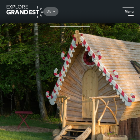
Rechercher un lieu, une activité...
DE
Menu
Sehenswertes in der Region Grand Est
Außergewöhnliche Übernachtungen