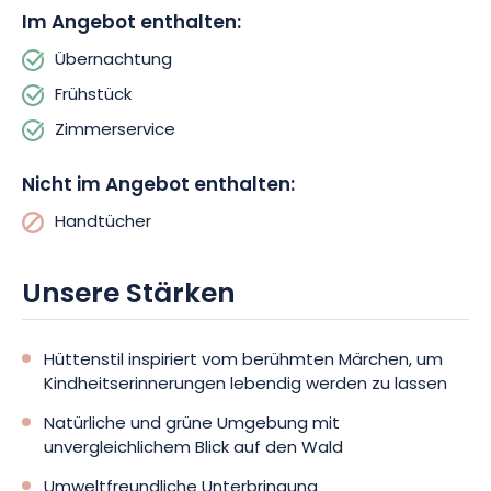
Im Angebot enthalten:
herum bewundern. Ihr Frühstück erwartet Sie jeden Morgen
auf Ihrer privaten Terrasse.
Übernachtung
Frühstück
Schalten Sie vom Alltagsstress ab und erholen Sie sich in der
Natur. Rund um die Hütte werden zahlreiche Aktivitäten
Zimmerservice
angeboten. Holzspiele vom Typ Estaminet, kooperative Spiele,
Spiele mit Freunden, Sonnenspiele und das berühmte Spiel
Nicht im Angebot enthalten:
der drei kleinen Schweinchen auf der Lichtung, das von Timéo
Handtücher
und Christophe erfunden wurde. Ein Permakultur-Garten steht
ebenfalls allen offen.
Unsere Stärken
Hüttenstil inspiriert vom berühmten Märchen, um
Kindheitserinnerungen lebendig werden zu lassen
Natürliche und grüne Umgebung mit
unvergleichlichem Blick auf den Wald
Umweltfreundliche Unterbringung