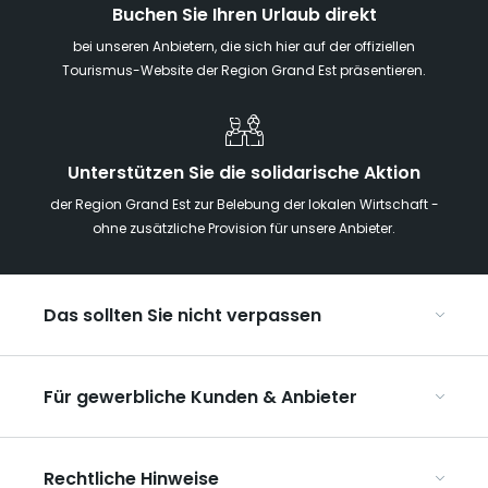
Buchen Sie Ihren Urlaub direkt
bei unseren Anbietern, die sich hier auf der offiziellen
Tourismus-Website der Region Grand Est präsentieren.
Unterstützen Sie die solidarische Aktion
der Region Grand Est zur Belebung der lokalen Wirtschaft -
ohne zusätzliche Provision für unsere Anbieter.
Das sollten Sie nicht verpassen
Mit Kindern in der Region Grand Est
Für gewerbliche Kunden & Anbieter
Die Weihnachtsmärkte im Grand Est
Ribeauvillé, zwischen Weinbergen und Bergen
Organisieren Sie Ihre Kongresse und Seminare
Unsere UNESCO-Welterbestätten
Rechtliche Hinweise
Organisieren Sie Ihre Gruppenreisen