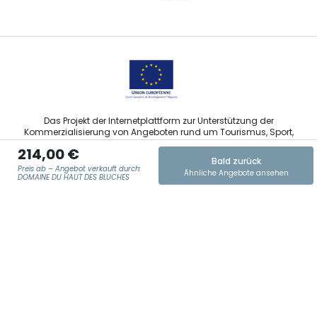
Sprechen Sie uns per E-Mail an
Das Projekt der Internetplattform zur Unterstützung der
Kommerzialisierung von Angeboten rund um Tourismus, Sport,
Kultur und Weintourismus in der Region Grand Est wurde im
214,00 €
Rahmen der Maßnahmen der Europäischen Union zur
Bald zurück
Abfederung der COVID-19-Pandemie vom Europäischen Fonds
Preis ab – Angebot verkauft durch:
Ähnliche Angebote ansehen
für regionale Entwicklung (EFRE) finanziert.
DOMAINE DU HAUT DES BLUCHES
E-MAIL ADRESSE
*
Agence Régionale du Tourisme Grand Est ©2026 - Alle Rechte
vorbehalten
Allgemeine Nutzungsbedingungen
Impressum und rechtliche Hinweise