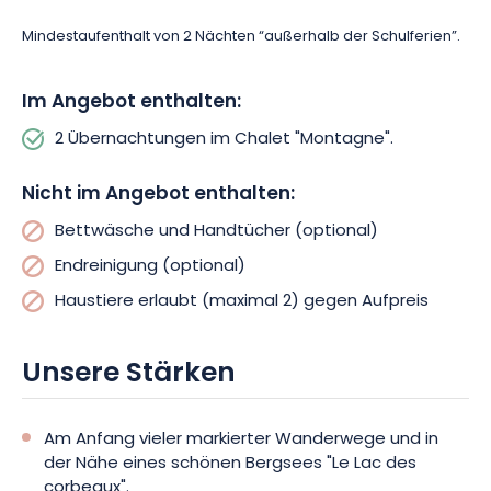
Natur und nutzen Sie die Gelegenheit, eine einzigartige
Mindestaufenthalt von 2 Nächten “außerhalb der Schulferien”.
Erfahrung in den Hochvogesen zu machen.
Im Angebot enthalten:
2 Übernachtungen im Chalet "Montagne".
Nicht im Angebot enthalten:
Bettwäsche und Handtücher (optional)
Endreinigung (optional)
Haustiere erlaubt (maximal 2) gegen Aufpreis
Unsere Stärken
Am Anfang vieler markierter Wanderwege und in
der Nähe eines schönen Bergsees "Le Lac des
corbeaux".