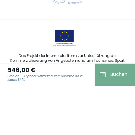
Sprechen Sie uns per E-Mail an
Das Projekt der Internetplattform zur Unterstützung der
Kommerzialisierung von Angeboten rund um Tourismus, Sport,
Kultur und Weintourismus in der Region Grand Est wurde im
546,00 €
Rahmen der Maßnahmen der Europäischen Union zur
Buchen
Abfederung der COVID-19-Pandemie vom Europäischen Fonds
Preis ab – Angebot verkauft durch: Domaine de la
für regionale Entwicklung (EFRE) finanziert.
Klauss SARL
E-MAIL ADRESSE
*
Agence Régionale du Tourisme Grand Est ©2026 - Alle Rechte
vorbehalten
Allgemeine Nutzungsbedingungen