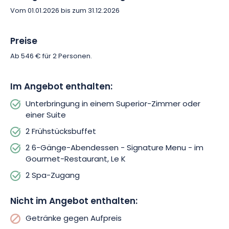
Gastronomie im K bieten Ihnen auch Momente der Flucht aus
Vom 01.01.2026 bis zum 31.12.2026
dem Alltag und der absoluten Entspannung im Spa des Hotels.
Hier haben Sie Zugang zu einer 800 m² großen Oase der Ruhe
und können einen Tag voller purer Freude verbringen.
Preise
Ab 546 € für 2 Personen.
Im Angebot enthalten:
Unterbringung in einem Superior-Zimmer oder
einer Suite
2 Frühstücksbuffet
2 6-Gänge-Abendessen - Signature Menu - im
Gourmet-Restaurant, Le K
2 Spa-Zugang
Nicht im Angebot enthalten:
Getränke gegen Aufpreis