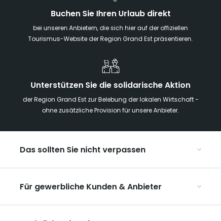
Buchen Sie Ihren Urlaub direkt
bei unseren Anbietern, die sich hier auf der offiziellen
Tourismus-Website der Region Grand Est präsentieren.
Unterstützen Sie die solidarische Aktion
der Region Grand Est zur Belebung der lokalen Wirtschaft -
ohne zusätzliche Provision für unsere Anbieter.
Das sollten Sie nicht verpassen
Mit Kindern in der Region Grand Est
Für gewerbliche Kunden & Anbieter
Die Weihnachtsmärkte im Grand Est
Ribeauvillé, zwischen Weinbergen und Bergen
Organisieren Sie Ihre Kongresse und Seminare
Unsere UNESCO-Welterbestätten