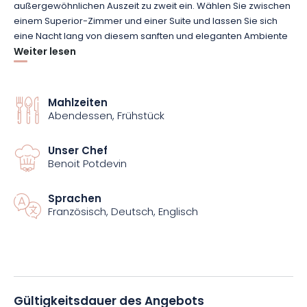
außergewöhnlichen Auszeit zu zweit ein. Wählen Sie zwischen
einem Superior-Zimmer und einer Suite und lassen Sie sich
eine Nacht lang von diesem sanften und eleganten Ambiente
verzaubern. Die Inneneinrichtung des Hotels, die traditionellen
Weiter lesen
Charme mit modernem Komfort verbindet, vermittelt Ihnen ein
Gefühl der Gelassenheit.
Mahlzeiten
Abendessen, Frühstück
Ein gastronomisches Rendezvous wird Ihnen im Herzen dieses
Anwesens für eine sinnliche Erfahrung gegeben, die Sie mit
anderen teilen können. Auf dem Menüplan steht die Signature
Unser Chef
des mit einem MICHELIN-Stern ausgezeichneten Restaurants
Benoit Potdevin
Le K, das zwei 6-Gänge-Abendessen beinhaltet. So werden
Ihre Gaumen als Feinschmecker begeistert sein!
Sprachen
Französisch, Deutsch, Englisch
Diese Geschmackserkundung wird nach dem Aufwachen mit
zwei Frühstücksbuffets fortgesetzt. Eine schöne Art, die lokalen
Spezialitäten zu entdecken und den Tag gut zu beginnen.
Luxusübernachtungen, Gourmetreisen… Die Träume &
Gültigkeitsdauer des Angebots