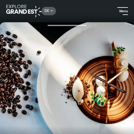
Rechercher un lieu, une activité...
DE
Menu
Sehenswertes in der Region Grand Est
Urlaubsideen
Träume & Gastronomie im K - Le Domaine de la Klauss