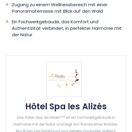
die Kurtaxe pro Nacht nicht im Angebot enthalten sind.
Zugang zu einem Wellnessbereich mit einer
Außerdem freut sich die Unterkunft, Ihre Haustiere gegen
Panoramaterrasse mit Blick auf den Wald
einen geringen Aufpreis pro Nacht unterzubringen.
Ein Fachwerkgebäude, das Komfort und
Authentizität verbindet, in perfekter Harmonie mit
Ob Sie also einen entspannenden Ausflug, ein
der Natur
gastronomisches Erlebnis oder einfach nur einen Ort suchen,
um den elsässischen Charme zu genießen, das Hôtel-Spa Les
Alizés*** wird all Ihre Erwartungen erfüllen! Lassen Sie sich von
der Originalität dieses Traumhotels verzaubern und buchen
Sie jetzt Ihren Aufenthalt. Das Elsass freut sich auf Sie!
Hôtel Spa les Alizés
Das Hôtel-Spa les Alizés*** ist ein Fachwerkgebäude in
Harmonie mit der Natur und liegt am Rande eines Waldes.
Nur 15 km von Straßburg und seinem Flughafen entfernt,