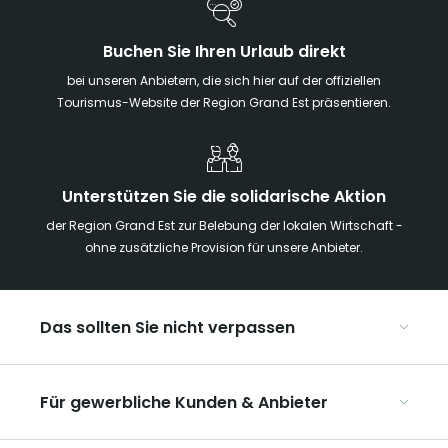
Buchen Sie Ihren Urlaub direkt
bei unseren Anbietern, die sich hier auf der offiziellen
Tourismus-Website der Region Grand Est präsentieren.
Unterstützen Sie die solidarische Aktion
der Region Grand Est zur Belebung der lokalen Wirtschaft -
ohne zusätzliche Provision für unsere Anbieter.
Das sollten Sie nicht verpassen
Mit Kindern in der Region Grand Est
Für gewerbliche Kunden & Anbieter
Die Weihnachtsmärkte im Grand Est
Ribeauvillé, zwischen Weinbergen und Bergen