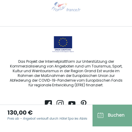
Hilfe erwünscht?
Sprechen Sie uns per E-Mail an
Das Projekt der Internetplattform zur Unterstützung der
Kommerzialisierung von Angeboten rund um Tourismus, Sport,
Kultur und Weintourismus in der Region Grand Est wurde im
Rahmen der Maßnahmen der Europäischen Union zur
Abfederung der COVID-19-Pandemie vom Europäischen Fonds
für regionale Entwicklung (EFRE) finanziert.
130,00 €
Buchen
Agence Régionale du Tourisme Grand Est ©2026 - Alle Rechte
Preis ab – Angebot verkauft durch: Hôtel Spa les Alizés
vorbehalten