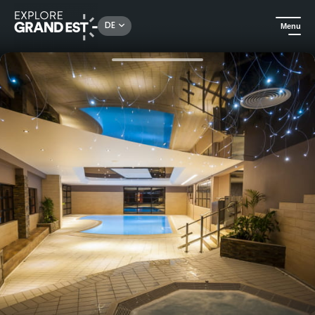
Rechercher un lieu, une activité...
DE
Menu
Sehenswertes in der Region Grand Est
Hotels
Wellness-Aufenthalt im Hotel-Spa Les Alizés