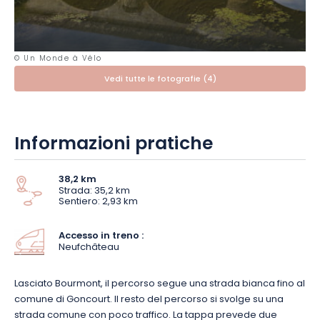
riportano all'XI secolo. La città ospita altri tesori del patrimonio,
alcuni dei quali sono stati tenuti segreti! La scala
rinascimentale dell'Hôtel d'Houdreville, l'antica pretura e il
teatro all'italiana, entrambi ospitati nello storico convento
© Un Monde à Vélo
delle Dame Agostine: molti edifici del XVI e XVIII secolo
Vedi tutte le fotografie (4)
ripercorrono la storia della città. Strettamente legata alla
storia di Giovanna d'Arco
, Neufchâteau perpetua anche la
memoria dell'eroina lorenese. Ma lasciamo la storia di
Giovanna d'Arco per la prossima tappa...
Informazioni pratiche
38,2 km
Strada: 35,2 km
Sentiero: 2,93 km
Accesso in treno :
Neufchâteau
Lasciato Bourmont, il percorso segue una strada bianca fino al
comune di Goncourt. Il resto del percorso si svolge su una
strada comune con poco traffico. La tappa prevede due