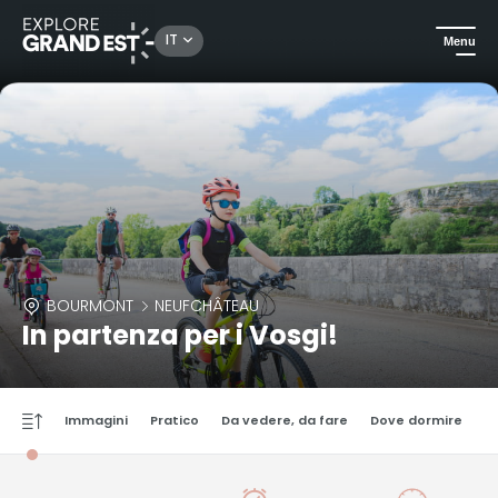
IT
Menu
BOURMONT
NEUFCHÂTEAU
In partenza per i Vosgi!
Immagini
Pratico
Da vedere, da fare
Dove dormire