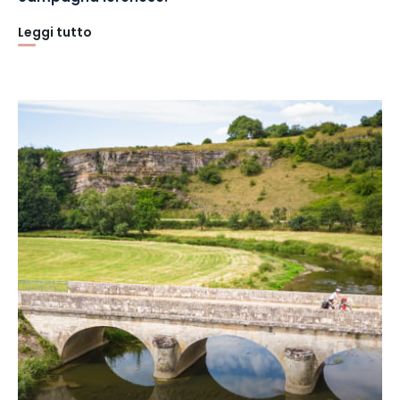
Leggi tutto
Lungo il percorso, si incontrano diversi
piccoli villaggi
affascinanti.
A Pompierre, merita una visita il portale
romanico della chiesa di Saint-Martin, superbo esempio di
scultura romanica.
Fermatevi poi a
Circourt-sur-Mouzon
e prendetevi il tempo
di osservare le falesie calcaree
che dominano i meandri del
Mouzon, affluente della Mosa. L'altopiano è un sito naturale
protetto. Accessibile tramite un sentiero segnalato, ospita una
flora e una fauna incredibili. Le praterie calcaree sono
punteggiate di orchidee e farfalle rare, che si possono vedere
tra aprile e luglio: una particolarità dei Vosgi occidentali!
Numerosi promontori offrono una splendida vista sulla valle
sottostante.
A
Neufchâteau
, nominata una delle 100 deviazioni più belle di
Francia, si possono esplorare 1.000 anni di storia. Come la
chiesa di Saint-Nicolas e la chiesa di Saint-Christophe, che