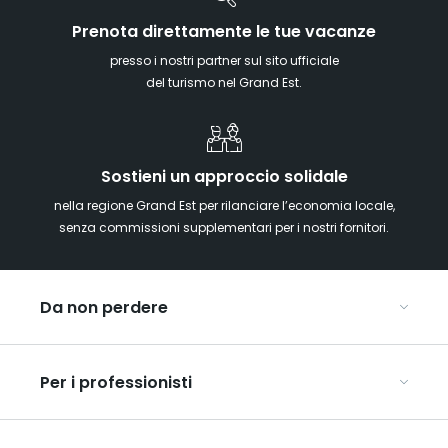
Prenota direttamente le tue vacanze
presso i nostri partner sul sito ufficiale
del turismo nel Grand Est.
Sostieni un approccio solidale
nella regione Grand Est per rilanciare l’economia locale,
senza commissioni supplementari per i nostri fornitori.
Da non perdere
Mercatini di Natale
Per i professionisti
Alsazia
Ardenne
Organizzare conferenze e seminari