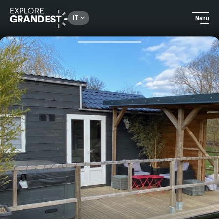
Rechercher un lieu, une activité...
IT
Menu
Homepage
Case vacanza
Les Nuits Insolites de la Mothe - Tiny House con SPA privata