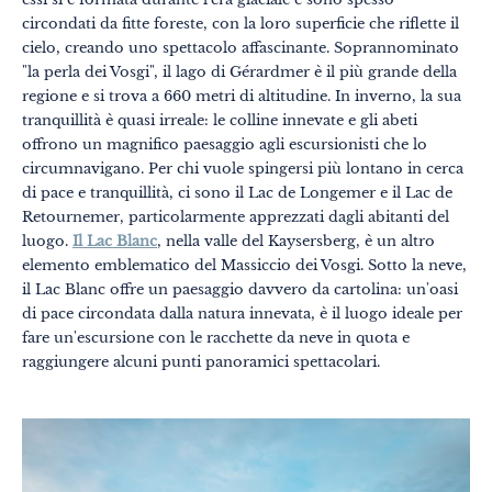
circondati da fitte foreste, con la loro superficie che riflette il
cielo, creando uno spettacolo affascinante. Soprannominato
"la perla dei Vosgi", il lago di Gérardmer è il più grande della
regione e si trova a 660 metri di altitudine. In inverno, la sua
tranquillità è quasi irreale: le colline innevate e gli abeti
offrono un magnifico paesaggio agli escursionisti che lo
circumnavigano. Per chi vuole spingersi più lontano in cerca
di pace e tranquillità, ci sono il Lac de Longemer e il Lac de
Retournemer, particolarmente apprezzati dagli abitanti del
luogo.
Il Lac Blanc
, nella valle del Kaysersberg, è un altro
elemento emblematico del Massiccio dei Vosgi. Sotto la neve,
il Lac Blanc offre un paesaggio davvero da cartolina: un'oasi
di pace circondata dalla natura innevata, è il luogo ideale per
fare un'escursione con le racchette da neve in quota e
raggiungere alcuni punti panoramici spettacolari.