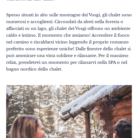
Spesso situati in alto sulle montagne dei Vosgi, gli chalet sono
numerosi e accoglienti. Circondati da abeti nella foresta o
affacciati su un lago, gli chalet dei Vosgi offrono un ambiente
caldo e intimo. Il momento che amiamo? Accendere il fuoco
Temi
Formati
nel camino e riscaldarsi vicino leggendo il proprio romanzo
#EstSideStory
preferito sono esperienze uniche! Dalle finestre dello chalet si
può ammirare una vista sublime e rilassante. Per il massimo
Estate
relax, prendetevi un momento per rilassarvi nella SPA o nel
bagno nordico dello chalet.
In famiglia
In due
Natura
Montagna
In città
Insolito