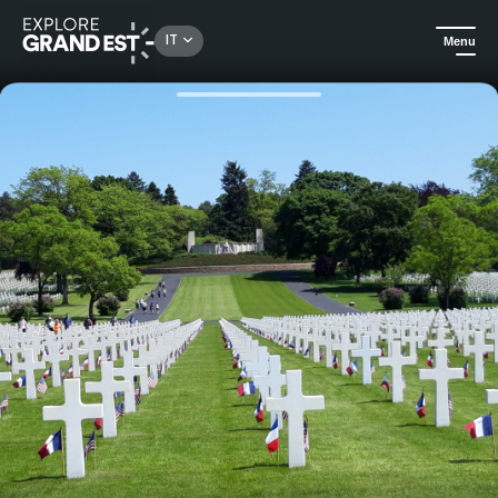
Rechercher un lieu, une activité...
IT
Menu
Homepage
Arte e cultura
Visita guidata al cimitero americano di Lorraine