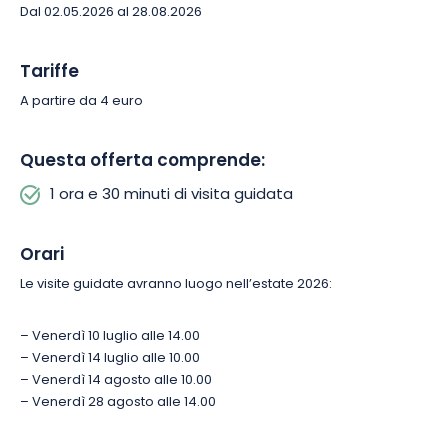
indimenticabile che vi aiuterà a comprendere meglio il
Dal 02.05.2026 al 28.08.2026
passato e a trasmettere il dovere della memoria alle
generazioni future. Prenotate la vostra visita e diventate
Tariffe
testimoni di questa pagina fondamentale della storia.
A partire da 4 euro
Questa offerta comprende:
1 ora e 30 minuti di visita guidata
Orari
Le visite guidate avranno luogo nell’estate 2026:
– Venerdì 10 luglio alle 14.00
– Venerdì 14 luglio alle 10.00
– Venerdì 14 agosto alle 10.00
– Venerdì 28 agosto alle 14.00