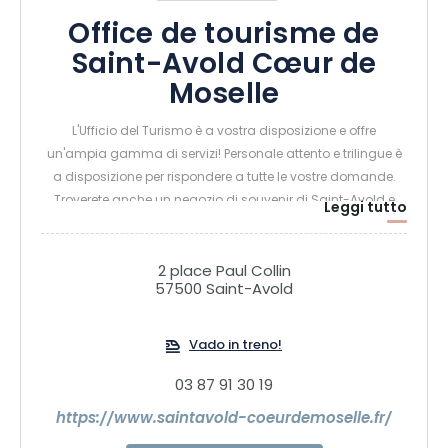
Office de tourisme de
Saint-Avold Cœur de
Moselle
L'Ufficio del Turismo è a vostra disposizione e offre
un'ampia gamma di servizi! Personale attento e trilingue è
a disposizione per rispondere a tutte le vostre domande.
Troverete anche un negozio di souvenir di Saint-Avold e
Leggi tutto
della Lorena. Informazioni turistiche locali, dipartimentali,
regionali e nazionali con liste di alloggi, mappe turistiche,
parchi di divertimento, eventi, attività culturali, sportive e di
2 place Paul Collin
57500 Saint-Avold
svago per voi e i vostri bambini...
Vado in treno!
03 87 91 30 19
https://www.saintavold-coeurdemoselle.fr/