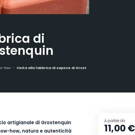
brica di
ostenquin
now-how
Visita alla fabbrica di sapone di Grostenquin
A partire da
cio artigianale di Grostenquin
11,00 
now-how, natura e autenticità