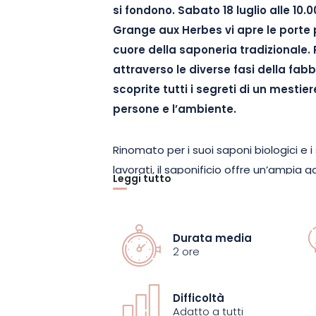
si fondono. Sabato 18 luglio alle 10.0
Grange aux Herbes vi apre le porte 
cuore della saponeria tradizionale. 
attraverso le diverse fasi della fab
scoprite tutti i segreti di un mestier
persone e l’ambiente.
Rinomato per i suoi saponi biologici e
lavorati, il saponificio offre un’ampia
Leggi tutto
per la pulizia realizzati con ingredient
famosi saponi supergrassi extra delicat
originali, seducono per la loro qualità 
Durata media
Mosella. Premiata con i marchi « Qualit
2 ore
l’azienda promuove l’artigianato genuino
naturalezza, la qualità e il rispetto del
Difficoltà
Adatto a tutti