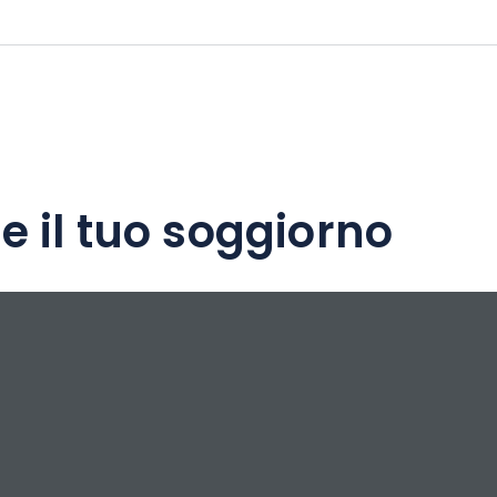
ste di alloggi, mappe turistiche, parchi di
i, attività culturali, sportive e di svago per
ini...
e il tuo soggiorno