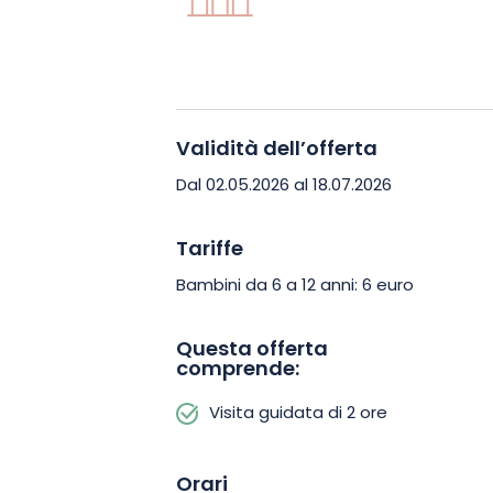
Durante la visita, potrete godere di af
di produzione e lasciarvi trasportare d
fresco che riempiono i laboratori. È il 
mondo dell’artigianato, dei prodotti nat
un’ottima occasione per comprendere 
Validità dell’offerta
a conduzione familiare impegnata a p
Dal 02.05.2026 al 18.07.2026
responsabili.
Tariffe
Lasciatevi sedurre da questo tour sen
Bambini da 6 a 12 anni: 6 euro
profumi nel cuore del know-how della M
per il 18 luglio e venite a condividere
Questa offerta
saponificio artigianale di Grostenquin.
comprende:
Visita guidata di 2 ore
Orari