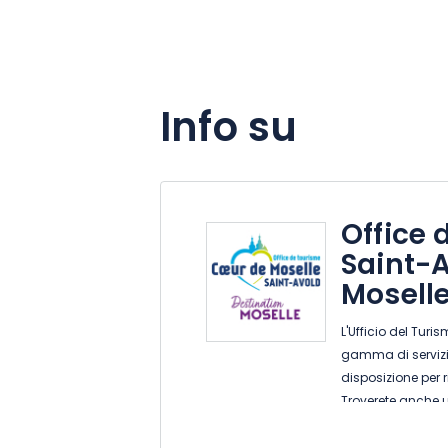
Info su
Office 
Saint-
Mosell
L'Ufficio del Turi
gamma di servizi!
disposizione per 
Troverete anche u
Lorena. Informazio