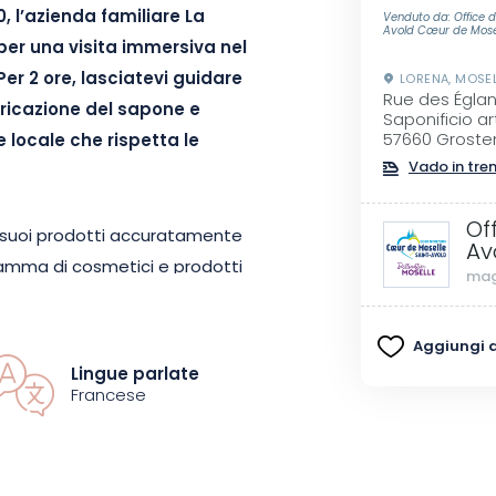
0, l’azienda familiare La
Venduto da: Office d
Avold Cœur de Mose
per una visita immersiva nel
Per 2 ore, lasciatevi guidare
LORENA, MOSE
Rue des Églan
bricazione del sapone e
Saponificio a
57660 Groste
e locale che rispetta le
Vado in tre
Of
 i suoi prodotti accuratamente
Av
 gamma di cosmetici e prodotti
mag
i accuratamente selezionati. I
i, con le loro profumazioni
Aggiungi ai
e per la produzione al 100% della
Lingue parlate
é France » e « Qualité MOSL »,
Francese
 e i valori forti basati sulla
la natura.