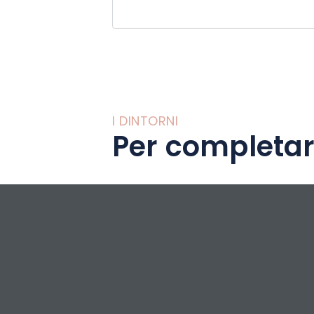
e nazionali con li
divertimento, event
voi e i vostri bamb
I DINTORNI
Per completar