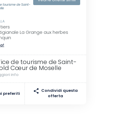
Vedi le offerte simili
e tourisme de Saint-
lle
LLA
tiers
rtigianale La Grange aux herbes
nquin
no!
fice de tourisme de Saint-
old Cœur de Moselle
giori info
Condividi questa
 preferiti
offerta