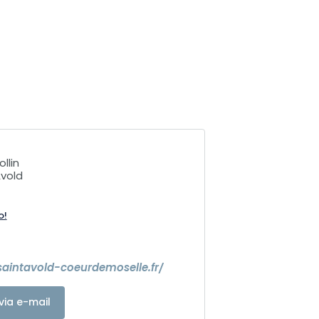
llin
vold
o!
saintavold-coeurdemoselle.fr/
via e-mail