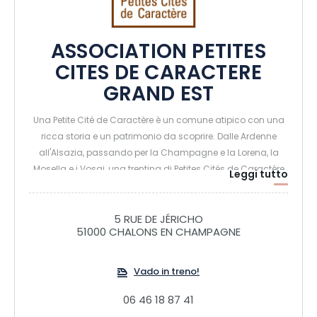
ASSOCIATION PETITES
CITES DE CARACTERE
GRAND EST
Una Petite Cité de Caractère è un comune atipico con una
ricca storia e un patrimonio da scoprire. Dalle Ardenne
all'Alsazia, passando per la Champagne e la Lorena, la
Mosella e i Vosgi, una trentina di Petites Cités de Caractère
Leggi tutto
vi aspettano! In programma: visite eccezionali, tesori
nascosti ed eventi speciali. Prendetevi il tempo di visitarle, le
porte sono aperte per voi. Apprezzerete una certa arte di
5 RUE DE JÉRICHO
51000 CHALONS EN CHAMPAGNE
vivere.
Vado in treno!
06 46 18 87 41