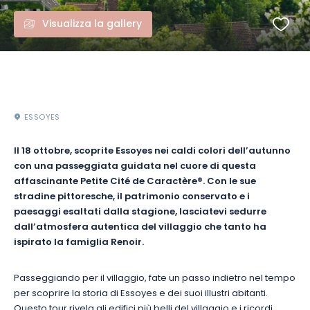
Visualizza la gallery
ESSOYES
Il 18 ottobre, scoprite Essoyes nei caldi colori dell’autunno
con una passeggiata guidata nel cuore di questa
affascinante Petite Cité de Caractère®. Con le sue
stradine pittoresche, il patrimonio conservato e i
paesaggi esaltati dalla stagione, lasciatevi sedurre
dall’atmosfera autentica del villaggio che tanto ha
ispirato la famiglia Renoir.
Passeggiando per il villaggio, fate un passo indietro nel tempo
per scoprire la storia di Essoyes e dei suoi illustri abitanti.
Questo tour rivela gli edifici più belli del villaggio e i ricordi