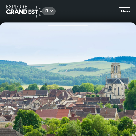
Rechercher un lieu, une activité...
IT
Menu
Homepage
Escursioni
Dimanche de Caractère® a Essoyes