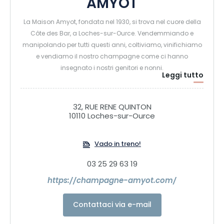
AMYOT
La Maison Amyot, fondata nel 1930, si trova nel cuore della
Côte des Bar, a Loches-sur-Ource. Vendemmiando e
manipolando per tutti questi anni, coltiviamo, vinifichiamo
e vendiamo il nostro champagne come ci hanno
insegnato i nostri genitori e nonni.
Leggi tutto
È soprattutto la condivisione di una passione, di un know-
how trasmesso di generazione in generazione.
Preoccupati dell'impronta ecologica che lasciamo, la
32, RUE RENE QUINTON
nostra tenuta di 20 ettari è certificata ad alto valore
10110 Loches-sur-Ource
ambientale.
Vado in treno!
Desiderosi di condividere con voi questa bella storia, siamo
03 25 29 63 19
lieti di accogliervi nella nostra cantina per condividere un
momento di convivialità durante una visita in cantina, una
https://champagne-amyot.com/
degustazione o un picnic.
Contattaci via e-mail