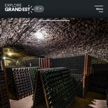
Rechercher un lieu, une activité...
IT
Menu
Homepage
Gastronomia ed enoturismo
Visita della cantina e degustazione - Champagne Amyot