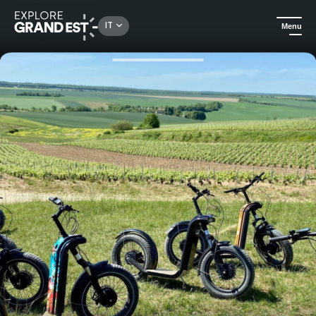
Rechercher un lieu, une activité...
IT
Menu
Homepage
Escursioni
Attraversare i vigneti dello Champagne in scooter con l'Empreinte des fées