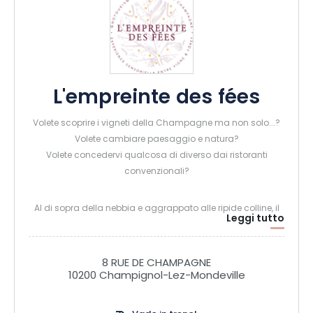
L'empreinte des fées
Volete scoprire i vigneti della Champagne ma non solo...?
Volete cambiare paesaggio e natura?
Volete concedervi qualcosa di diverso dai ristoranti
convenzionali?
Al di sopra della nebbia e aggrappato alle ripide colline, il
Leggi tutto
terroir di Champignol dà vita a vini dall'identità inimitabile.
Impegnato a preservare la natura, il Domaine de
Mondeville, dove si trova l'empreinte des fées, si sta
8 RUE DE CHAMPAGNE
convertendo all'agricoltura biologica e biodinamica.
10200 Champignol-Lez-Mondeville
Sull'altopiano calcareo e pietroso della Champagne