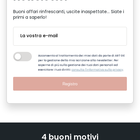
Buoni affari rinfrescanti, uscite inaspettate... Siate i
primi a saperlo!
Acconsento al trattamento dei miei dati da parte di ART GE
per la gestione della mia iscrizione alla newsletter. Per
saperne di più sulla gestione dei tuoi dati personali ed
esercitare i tuoi diritti:
consulta l'informativa sulla privacy
.
Registro
4 buoni motivi