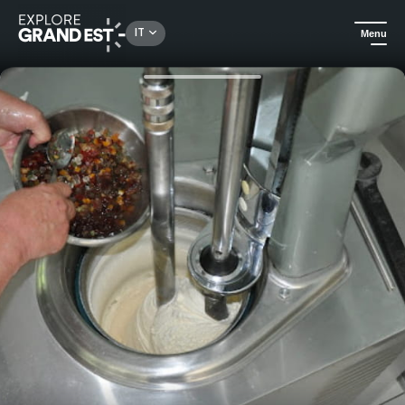
Rechercher un lieu, une activité...
IT
Menu
Homepage
Gastronomia ed enoturismo
Visita e degustazione della gelateria di Plombières