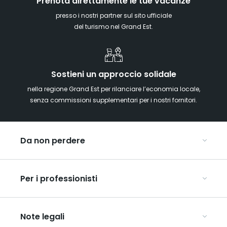
Prenota direttamente le tue vacanze
presso i nostri partner sul sito ufficiale
del turismo nel Grand Est.
Sostieni un approccio solidale
nella regione Grand Est per rilanciare l’economia locale,
senza commissioni supplementari per i nostri fornitori.
Da non perdere
Mercatini di Natale
Per i professionisti
Alsazia
Ardenne
Organizzare conferenze e seminari
Champagne
Note legali
Organizzate il vostro viaggio di gruppo