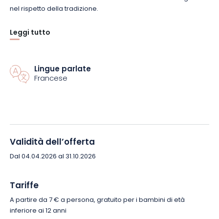
nel rispetto della tradizione.
Leggi tutto
Questa immersione nel patrimonio gastronomico locale è
anche l’occasione per riscoprire il gusto d’altri tempi di questo
prodotto d’eccezione, che è motivo di orgoglio per gli abitanti
di Plombières.
Lingue parlate
Francese
Prenotate subito la vostra visita al e lasciatevi sorprendere da
questa specialità dolce dal fascino senza tempo!
Validità dell’offerta
Dal 04.04.2026 al 31.10.2026
Tariffe
A partire da 7 € a persona, gratuito per i bambini di età
inferiore ai 12 anni