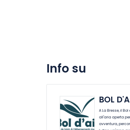
Info su
BOL D'
A La Bresse, il Bo
all'aria aperta p
avventura, percors