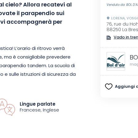
cielo? Allora recatevi al
Venduto da: BOL D'A
rovate il parapendio sui
LORENA, VOSG
to vi accompagnerà per
76, rue du Ho
88250 La Bre
Vado in tre
ica! L’orario di ritrovo verrà
BO
, ma è consigliabile prevedere
mag
 parapendio tandem. La scuola di
o e sulle istruzioni di sicurezza da
piegato l’equipaggiamento e le
Aggiungi ai
Lingue parlate
o la città di La Bresse, a seconda
Francese, Inglese
 potrete essere certi che vi
irate, rilassatevi e godetevi
Con un’attrezzatura di qualità