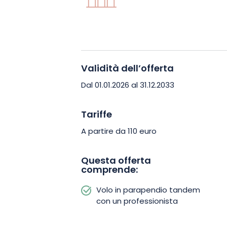
e una guida professionale, sarete al si
Anche se la durata del volo in parapen
viaggio senza tempo promette moment
Validità dell’offerta
impressi nella vostra memoria. Immagi
tutto il suo splendore. Non c’è dubbio,
Dal 01.01.2026 al 31.12.2033
indimenticabile!
Tariffe
A partire da 110 euro
Questa offerta
comprende:
Volo in parapendio tandem
con un professionista