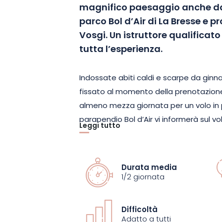
magnifico paesaggio anche dal 
parco Bol d’Air di La Bresse e p
Vosgi. Un istruttore qualifica
tutta l’esperienza.
Indossate abiti caldi e scarpe da ginnast
fissato al momento della prenotazione
almeno mezza giornata per un volo in
parapendio Bol d’Air vi informerà sul vol
Leggi tutto
seguire. Prima di decollare, vi verrà s
nozioni di base da conoscere.
Durata media
Sorvolerete quindi le creste dei Vosgi 
1/2 giornata
della direzione del vento. In ogni caso,
offriremo il miglior volo possibile. Resp
Difficoltà
questo momento magico senza stress. 
Adatto a tutti