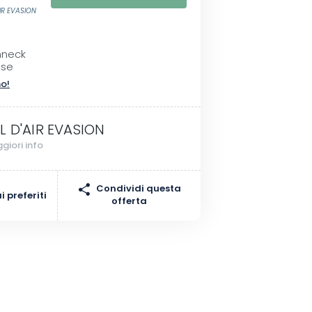
IR EVASION
I
hneck
sse
no!
L D'AIR EVASION
giori info
Condividi questa
 preferiti
offerta