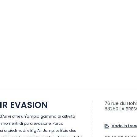
AIR EVASION
76 rue du Hoh
88250 LA BRES
l d'Air vi offre un'ampia gamma di attività
er momenti di pura evasione. Parco
Vado in tren
i a piedi nudi e Big Air Jump. Le Bois des