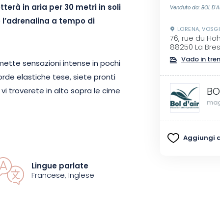
terà in aria per 30 metri in soli
Venduto da: BOL D'A
re l’adrenalina a tempo di
LORENA, VOSG
76, rue du Ho
88250 La Bre
Vado in tre
mette sensazioni intense in pochi
rde elastiche tese, siete pronti
BO
 vi troverete in alto sopra le cime
mag
ma eccezionale sulla valle di
Aggiungi ai
 creste dei Vosgi, perché non
 terra. Ritornerete quindi
Lingue parlate
i essere espulsi nuovamente in
Francese, Inglese
e per provare ancora più emozioni.
 alle norme vigenti per garantire