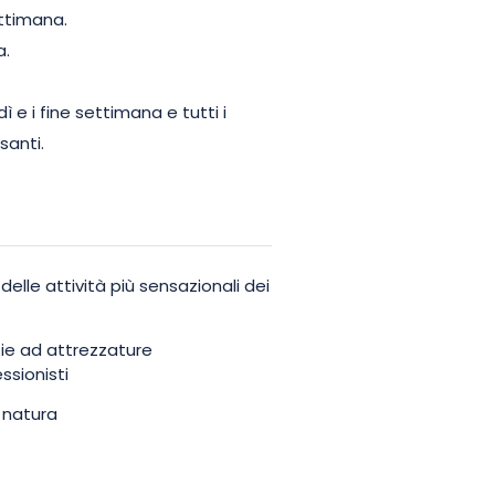
ettimana.
a.
 e i fine settimana e tutti i
santi.
delle attività più sensazionali dei
ie ad attrezzature
ssionisti
a natura