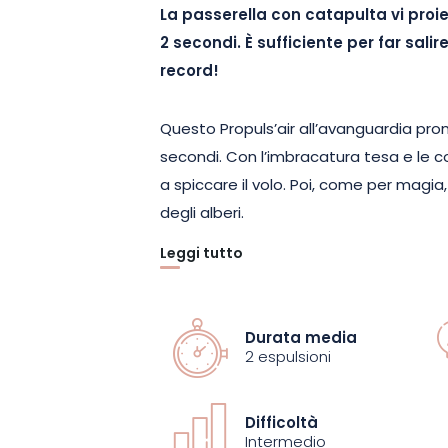
La passerella con catapulta vi proiet
2 secondi. È sufficiente per far sali
record!
Questo Propuls’air all’avanguardia pro
secondi. Con l’imbracatura tesa e le co
a spiccare il volo. Poi, come per magia,
degli alberi.
Leggi tutto
Una volta in alto, godrete di un panora
Vologne. Immortalate per un attimo le
passerà molto tempo prima di tornare a
Durata media
dolcemente sulla piattaforma, prima d
2 espulsioni
aria. Siete liberi di provare le capriol
L’attrezzatura del Bol d’Air è conforme
Difficoltà
la vostra sicurezza.
Intermedio