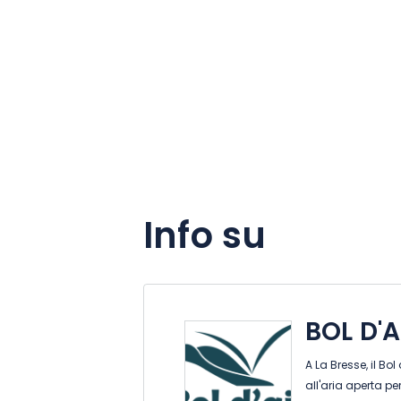
Info su
BOL D'
A La Bresse, il Bo
all'aria aperta p