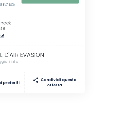
IR EVASION
I
hneck
sse
no!
L D'AIR EVASION
giori info
Condividi questa
 preferiti
offerta