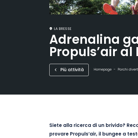
LA BRESSE
Adrenalina ga
Propuls’air al 
Più attività
Homepage
Parchi diver
Siete alla ricerca di un brivido? Reca
provare Propuls’air, il bungee a test