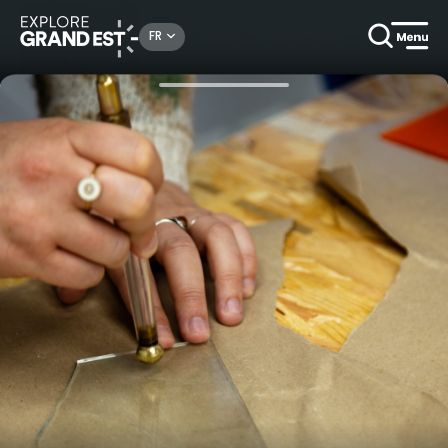
Rechercher un lieu, une activité...
FR
Accueil
Autour des savoir-faire
Initiation au Fusing à Pont-à-Mousson