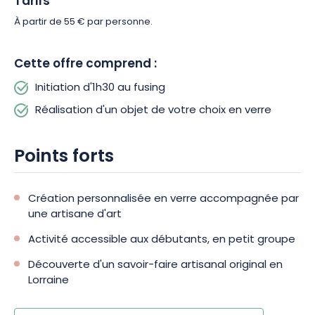
Tarifs
votre atelier et vivez une expérience originale au cœur de la
Lorraine, à la rencontre de l’art du verre.
À partir de 55 € par personne.
Cette offre comprend :
Initiation d'1h30 au fusing
Réalisation d'un objet de votre choix en verre
Points forts
Création personnalisée en verre accompagnée par
une artisane d'art
Activité accessible aux débutants, en petit groupe
Découverte d'un savoir-faire artisanal original en
Lorraine