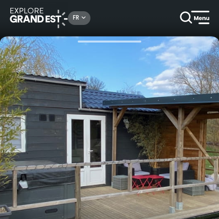
Rechercher un lieu, une activité...
FR
Accueil
Locations de vacances
Les Nuits Insolites de la Mothe - Tiny House avec SPA privatif