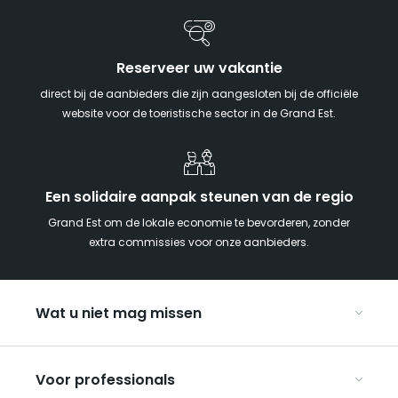
Reserveer uw vakantie
direct bij de aanbieders die zijn aangesloten bij de officiële
website voor de toeristische sector in de Grand Est.
Een solidaire aanpak steunen van de regio
Grand Est om de lokale economie te bevorderen, zonder
extra commissies voor onze aanbieders.
Wat u niet mag missen
Met kinderen naar de Grand Est
Voor professionals
Met z’n tweeën