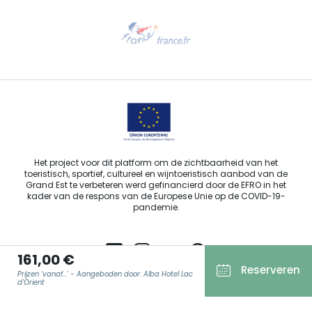
Hulp nodig?
Stuur ons een e-mail
Het project voor dit platform om de zichtbaarheid van het
toeristisch, sportief, cultureel en wijntoeristisch aanbod van de
Grand Est te verbeteren werd gefinancierd door de EFRO in het
kader van de respons van de Europese Unie op de COVID-19-
pandemie.
161,00 €
Reserveren
Prijzen 'vanaf...' - Aangeboden door: Alba Hotel Lac
Agence Régionale du Tourisme Grand Est ©2026 - Alle rechten
d'Orient
voorbehouden.