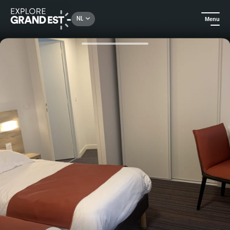
Rechercher un lieu, une activité...
NL
Menu
Kijk je ogen uit in de Grand Est
Hotels
Familiekamer - Hôtel Club Lac d'Orient