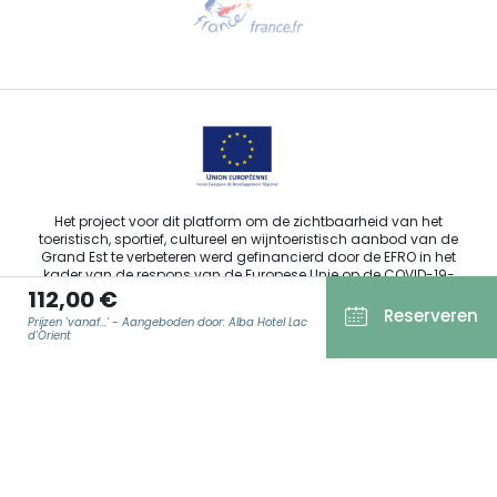
Stuur ons een e-mail
Het project voor dit platform om de zichtbaarheid van het
toeristisch, sportief, cultureel en wijntoeristisch aanbod van de
Grand Est te verbeteren werd gefinancierd door de EFRO in het
kader van de respons van de Europese Unie op de COVID-19-
112,00 €
pandemie.
Reserveren
Prijzen 'vanaf...' - Aangeboden door: Alba Hotel Lac
d'Orient
Agence Régionale du Tourisme Grand Est ©2026 - Alle rechten
E-MAIL
*
voorbehouden.
Algemene gebruiksvoorwaarden