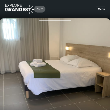
Rechercher un lieu, une activité...
NL
Menu
Kijk je ogen uit in de Grand Est
Hotels
Superior kamer - Hôtel Club Lac d'Orient