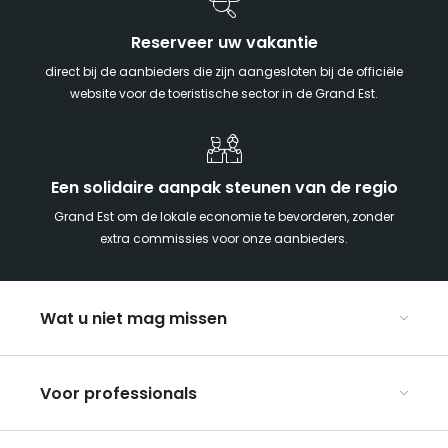
Reserveer uw vakantie
direct bij de aanbieders die zijn aangesloten bij de officiële
website voor de toeristische sector in de Grand Est.
Een solidaire aanpak steunen van de regio
Grand Est om de lokale economie te bevorderen, zonder
extra commissies voor onze aanbieders.
Wat u niet mag missen
Met kinderen naar de Grand Est
Voor professionals
Met z’n tweeën
Kerst in Oost-Frankrijk
Organiseer uw conferenties en seminars