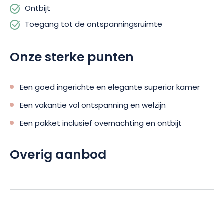
binnenzwembad, een fitnessruimte, een sauna, een solarium,
Ontbijt
een bubbelbad en een restaurant. Naast een overnachting in
Toegang tot de ontspanningsruimte
een superior kamer omvat het arrangement ook ontbijt en
gratis parkeren.
Onze sterke punten
Kom nieuwe energie opdoen in de Champagnestreek, tussen
meer en bos, in Mesnil Saint-Père, met het aanbod van Alba
Een goed ingerichte en elegante superior kamer
Hôtel Lac d’Orient voor een 100% ontspannende ervaring.
Een vakantie vol ontspanning en welzijn
Een pakket inclusief overnachting en ontbijt
Overig aanbod