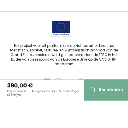
Het project voor dit platform om de zichtbaarheid van het
toeristisch, sportief, cultureel en wijntoeristisch aanbod van de
Grand Est te verbeteren werd gefinancierd door de EFRO in het
kader van de respons van de Europese Unie op de COVID-19-
pandemie.
390,00 €
Reserveren
Prijzen 'vanaf...' - Aangeboden door: MESSIER Roger
Agence Régionale du Tourisme Grand Est ©2026 - Alle rechten
et Evelyne
voorbehouden.
Algemene gebruiksvoorwaarden
E-MAIL
*
Wettelijke vermeldingen