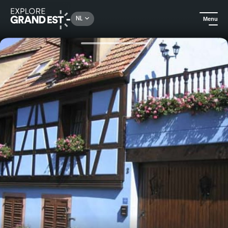
Rechercher un lieu, une activité...
NL
Menu
Kijk je ogen uit in de Grand Est
Huuraccommodatie
Gîte Maeva