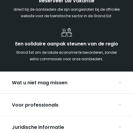
Reserveer uw vakantie
direct bij de aanbieders die zijn aangesloten bij de officiële
website voor de toeristische sector in de Grand Est.
Een solidaire aanpak steunen van de regio
Grand Est om de lokale economie te bevorderen, zonder
extra commissies voor onze aanbieders.
Wat u niet mag missen
Met kinderen naar de Grand Est
Voor professionals
Met z’n tweeën
Kerst in Oost-Frankrijk
Organiseer uw conferenties en seminars
De Route des Vins d’Alsace
Juridische informatie
Organiseer uw groepsreizen