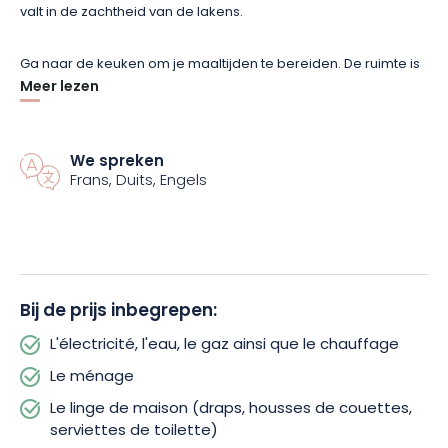
valt in de zachtheid van de lakens.
Ga naar de keuken om je maaltijden te bereiden. De ruimte is
goed ingericht en heeft alle apparatuur die je nodig hebt om
Meer lezen
heerlijke maaltijden te bereiden voor het hele gezin.
Ga dan naar de woonkamer om van je maaltijden te genieten
We spreken
Frans, Duits, Engels
terwijl je naar je favoriete tv-programma’s kijkt. De charmante
fauteuils, authentieke Elzasser kast en het behang geven de
kamer een retro uitstraling.
Als het mooi weer is, aarzel dan niet om plaats te nemen op
het terras, dat een adembenemend uitzicht biedt op de
Bij de prijs inbegrepen:
omgeving. Geniet van de zon en de frisse lucht onder het
L'électricité, l'eau, le gaz ainsi que le chauffage
genot van een barbecue.
Le ménage
Le linge de maison (draps, housses de couettes,
serviettes de toilette)