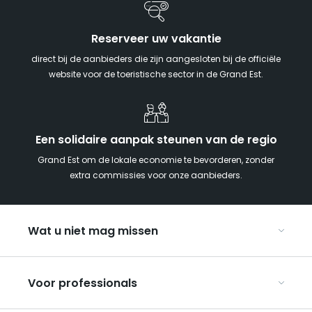
Reserveer uw vakantie
direct bij de aanbieders die zijn aangesloten bij de officiële
website voor de toeristische sector in de Grand Est.
Een solidaire aanpak steunen van de regio
Grand Est om de lokale economie te bevorderen, zonder
extra commissies voor onze aanbieders.
Wat u niet mag missen
Met kinderen naar de Grand Est
Voor professionals
Met z’n tweeën
Kerst in Oost-Frankrijk