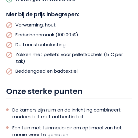
kinderen, want daar bevindt zich 1 slaapkamer met 2 bedden
van 90×200.
Niet bij de prijs inbegrepen:
Verwarming, hout
Voor toeristische uitstapjes kunt u een bezoek brengen aan
het kasteel van Bligny, de abdij van Clairvaux of de kerk en
Eindschoonmaak (100,00 €)
crypte van Chaource. De kinderen kunnen genieten van een
De toeristenbelasting
dag vol avontuur in het pretpark Nigloland. Wat wandelroutes
betreft, kunt u in het natuurpark Forêt d’Orient met zijn meren
Zakken met pellets voor pelletkachels (5 € per
even helemaal tot rust komen.
zak)
Beddengoed en badtextiel
Onze sterke punten
De kamers zijn ruim en de inrichting combineert
moderniteit met authenticiteit
Een tuin met tuinmeubilair om optimaal van het
mooie weer te genieten