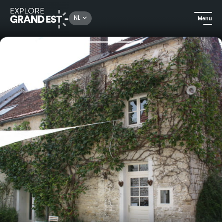
Rechercher un lieu, une activité...
NL
Menu
Kijk je ogen uit in de Grand Est
Huuraccommodatie
Gîtes de France Aube - Landreville - La Petite Maison d'Été