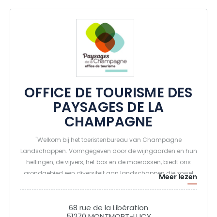
OFFICE DE TOURISME DES
PAYSAGES DE LA
CHAMPAGNE
"Welkom bij het toeristenbureau van Champagne
Landschappen. Vormgegeven door de wijngaarden en hun
hellingen, de vijvers, het bos en de moerassen, biedt ons
grondgebied een diversiteit aan landschappen die zowel
Meer lezen
typisch als atypisch zijn voor de Champagnestreek. Het
wordt doorkruist door verschillende toeristische routes van
de Champagne, waardoor bezoekers gepassioneerde
68 rue de la Libération