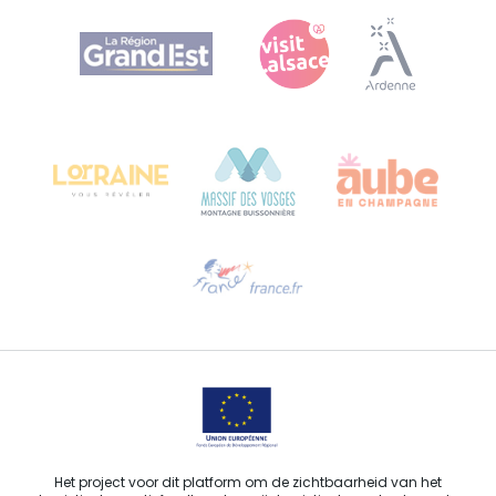
Agence Régionale du Tourisme Grand Est
Bureau de Colmar (hoofdkantoor)
Château Kiener – Rue de Verdun 24
68000 COLMAR - FRANKRIJK
Hulp nodig?
Stuur ons een e-mail
Het project voor dit platform om de zichtbaarheid van het