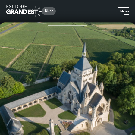
Rechercher un lieu, une activité...
NL
Menu
Kijk je ogen uit in de Grand Est
Erfgoed & geschiedenis
Dormans Memorial 1914-1918 - Privérondleiding