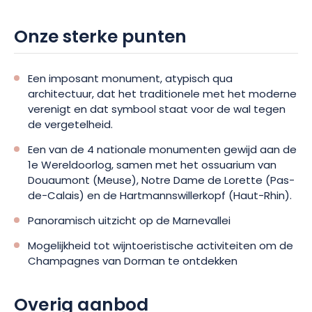
Om de ervaring compleet te maken, kun je een
champagneproeverij boeken bij een groep wijnboeren van
Onze sterke punten
Dormans. Tussen erfgoed en uitzonderlijke landschappen
biedt het Dormans Memorial een bezoek dat even ontroerend
als lonend is. Boek je bezoek en duik in het hart van een
Een imposant monument, atypisch qua
essentieel deel van de geschiedenis van de Champagne.
architectuur, dat het traditionele met het moderne
verenigt en dat symbool staat voor de wal tegen
de vergetelheid.
Een van de 4 nationale monumenten gewijd aan de
1e Wereldoorlog, samen met het ossuarium van
Douaumont (Meuse), Notre Dame de Lorette (Pas-
de-Calais) en de Hartmannswillerkopf (Haut-Rhin).
Panoramisch uitzicht op de Marnevallei
Mogelijkheid tot wijntoeristische activiteiten om de
Champagnes van Dorman te ontdekken
Overig aanbod