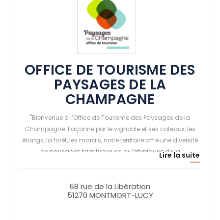
OFFICE DE TOURISME DES
PAYSAGES DE LA
CHAMPAGNE
"Bienvenue à l’Office de Tourisme des Paysages de la
Champagne. Façonné par le vignoble et ses coteaux, les
étangs, la forêt, les marais, notre territoire offre une diversité
de paysages tant typiques qu’atypiques de la
Lire la suite
Champagne. Parcouru par différentes Routes Touristiques
du Champagne, il permet aux visiteurs d’y découvrir des
vignerons passionnés et d’explorer les secrets de
68 rue de la Libération
51270 MONTMORT-LUCY
l’élaboration de leur Champagne. Des Temps Néolithiques
au Moyen-Âge, de la Renaissance à la Grande Guerre, vous