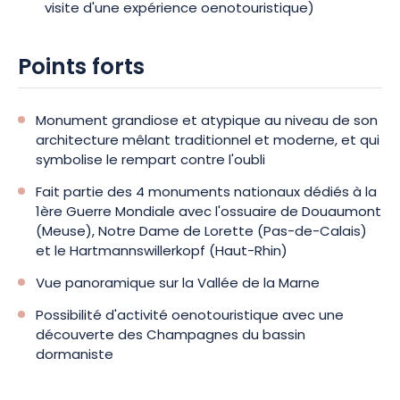
vignerons de Dormans. Entre patrimoine et paysages
visite d'une expérience oenotouristique)
d’exception, le Mémorial de Dormans offre une visite aussi
émouvante qu’enrichissante. Réservez votre découverte et
Points forts
plongez au cœur d’un lieu incontournable de l’histoire
champenoise.
Monument grandiose et atypique au niveau de son
architecture mêlant traditionnel et moderne, et qui
symbolise le rempart contre l'oubli
Fait partie des 4 monuments nationaux dédiés à la
1ère Guerre Mondiale avec l'ossuaire de Douaumont
(Meuse), Notre Dame de Lorette (Pas-de-Calais)
et le Hartmannswillerkopf (Haut-Rhin)
Vue panoramique sur la Vallée de la Marne
Possibilité d'activité oenotouristique avec une
découverte des Champagnes du bassin
dormaniste