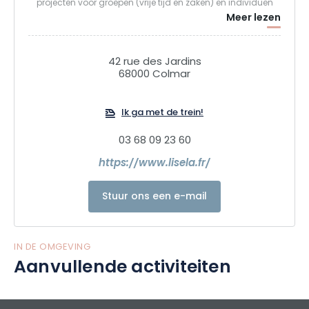
projecten voor groepen (vrije tijd en zaken) en individuen
Meer lezen
(koppels, families, vrienden). Naast onze "eerste
ontdekkingstochten" kunnen we dankzij onze kennis van de
streek thematische verblijven of rondleidingen aanbieden
42 rue des Jardins
(wijn en gastronomie, erfgoed en knowhow, ongewoon,
68000 Colmar
natuur en sport...).
Ik ga met de trein!
We bieden ook unieke cadeaupakketten in de mooiste
steden van de Grand Est regio en 100% lokale, eco-
03 68 09 23 60
verantwoorde micro-avonturen! Wacht niet langer om de
https://www.lisela.fr/
Grand Est regio te ontdekken met Lisela!
Stuur ons een e-mail
IN DE OMGEVING
Aanvullende activiteiten