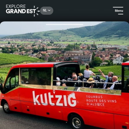
Rechercher un lieu, une activité...
NL
Menu
Kijk je ogen uit in de Grand Est
Gastronomie & wijntoerisme
Micro-avontuur "Vignes et vin en liberté" met vertrek vanuit Colmar in Kut'zig!