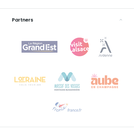
Disclaimer
Partners
Agence Régionale du Tourisme Grand Est
Bureau de Colmar (hoofdkantoor)
Château Kiener – Rue de Verdun 24
68000 COLMAR - FRANKRIJK
Hulp nodig?
Stuur ons een e-mail