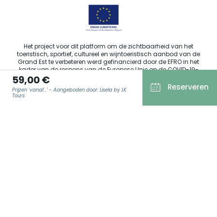
Het project voor dit platform om de zichtbaarheid van het
toeristisch, sportief, cultureel en wijntoeristisch aanbod van de
Grand Est te verbeteren werd gefinancierd door de EFRO in het
kader van de respons van de Europese Unie op de COVID-19-
59,00 €
pandemie.
Reserveren
Prijzen 'vanaf...' - Aangeboden door: Lisela by LK
Tours
Agence Régionale du Tourisme Grand Est ©2026 - Alle rechten
E-MAIL
*
voorbehouden.
Algemene gebruiksvoorwaarden
Wettelijke vermeldingen
Privacyverklaring
AVG