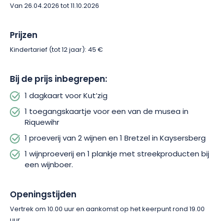
naar Colmar, wordt deze prachtige dag op heerlijke wijze
Van 26.04.2026 tot 11.10.2026
afgesloten met een proeverij van Crémant d’Alsace en drie
wijnen, vergezeld van een plankje met lokale vleeswaren en
Prijzen
kazen.
Kindertarief (tot 12 jaar): 45 €
Bij de prijs inbegrepen:
1 dagkaart voor Kut’zig
1 toegangskaartje voor een van de musea in
Riquewihr
1 proeverij van 2 wijnen en 1 Bretzel in Kaysersberg
1 wijnproeverij en 1 plankje met streekproducten bij
een wijnboer.
Openingstijden
Vertrek om 10.00 uur en aankomst op het keerpunt rond 19.00
uur.