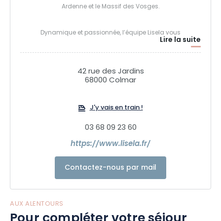
Ardenne et le Massif des Vosges.
Dynamique et passionnée, l’équipe Lisela vous
Lire la suite
accompagnera dans la réalisation de vos différents
projets pour les groupes (loisirs et affaires) et les particuliers
(duo, famille, amis). En plus de nos circuits « première
42 rue des Jardins
découverte », notre connaissance du terrain nous permet
68000 Colmar
de proposer des séjours ou circuits thématiques (vins et
gastronomie, patrimoine et savoir-faire, insolite, nature et
J'y vais en train !
sport…).
03 68 09 23 60
Nous proposons également des coffrets cadeaux inédites
https://www.lisela.fr/
dans les plus belles villes du Grand Est et des micro-
aventures 100% locales et éco-responsables !
Contactez-nous par mail
Partez sans plus attendre à la découverte du Grand Est
avec Lisela !
AUX ALENTOURS
Pour compléter votre séjour