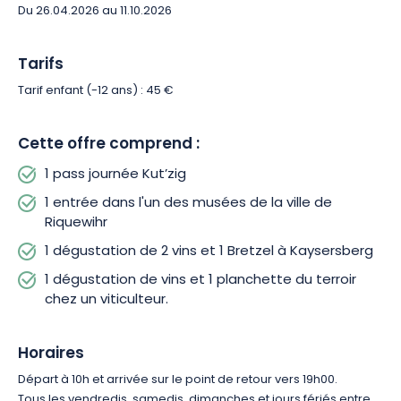
Du 26.04.2026 au 11.10.2026
midi, une dégustation de Crémant d’Alsace et de 3 vins,
accompagnés d’une planchette de charcuteries et de
fromages du terroir, bouclera délicieusement cette belle
Tarifs
journée.
Tarif enfant (-12 ans) : 45 €
Cette offre comprend :
1 pass journée Kut’zig
1 entrée dans l'un des musées de la ville de
Riquewihr
1 dégustation de 2 vins et 1 Bretzel à Kaysersberg
1 dégustation de vins et 1 planchette du terroir
chez un viticulteur.
Horaires
Départ à 10h et arrivée sur le point de retour vers 19h00.
Tous les vendredis, samedis, dimanches et jours fériés entre