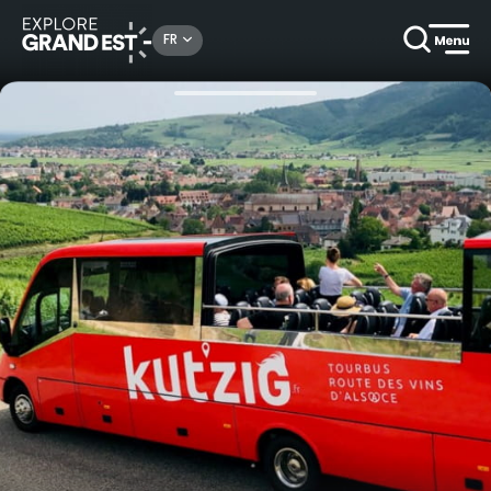
Rechercher un lieu, une activité...
FR
Accueil
Arts & culture
Micro-aventure "Vignes et vin en liberté" au départ de Colmar en Kut'zig !