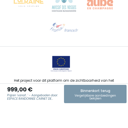
Hulp nodig?
Stuur ons een e-mail
Het project voor dit platform om de zichtbaarheid van het
toeristisch, sportief, cultureel en wijntoeristisch aanbod van de
999,00 €
Grand Est te verbeteren werd gefinancierd door de EFRO in het
Binnenkort terug
kader van de respons van de Europese Unie op de COVID-19-
Prijzen 'vanaf...' - Aangeboden door:
Vergelijkbare aanbiedingen
pandemie.
bekijken
ESPACE RANDONNEE CARNET DE
VOYAGES
E-MAIL
*