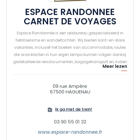
ESPACE RANDONNEE
CARNET DE VOYAGES
Espace Randonnée is een reisbureau gespecialiseerd in
fietstoerisme en wandeltochten. Wij bieden kant-en-klare
vakanties, inclusief het boeken van accommodatie, routes
die onze klanten in hun eigen tempo kunnen volgen dankzij
gedetailleerde reisdocumenten, bagagetransport en, indien
Meer lezen
gewenst, fietsverhuur. Een regio per fiets of te voet bezoeken
is op zich al de beste manier om de natuur, de lokale
tradities en de mensen te ontdekken en te waarderen.
09 rue Ampère
67500 HAGUENAU
Ik ga met de trein!
03 90 55 01 32
www.espace-randonnee.fr