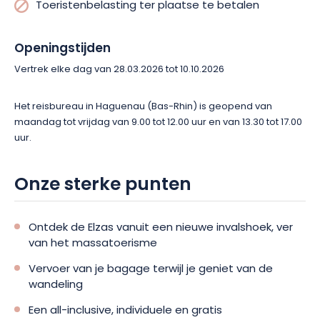
Toeristenbelasting ter plaatse te betalen
Een van de hoogtepunten van de wandeling: een bezoek aan
Mont-Sainte-Odile. Deze emblematische plek is het spirituele
centrum van de Elzas en biedt een adembenemend uitzicht
Openingstijden
over de vlakte. Vervolgens volgt u de mysterieuze Heidense
Vertrek elke dag van 28.03.2026 tot 10.10.2026
Muur, langs de ruïnes van de Dreistein en Birkenfels, voordat u
Le Hohwald bereikt, een vredig bergresort genesteld tussen
Het reisbureau in Haguenau (Bas-Rhin) is geopend van
eeuwenoude dennenbomen.
maandag tot vrijdag van 9.00 tot 12.00 uur en van 13.30 tot 17.00
uur.
Dag 6: Le Hohwald naar Barr ca. 17 km
Onze sterke punten
U gaat zachtjes bergafwaarts in de richting van de
wijngaarden, door Andlau en zijn Romaanse abdijkerk en
vervolgens Mittelbergheim, een wijndorp dat op de lijst van de
Ontdek de Elzas vanuit een nieuwe invalshoek, ver
mooiste dorpen van Frankrijk staat. Hier vertelt elk steegje zijn
van het massatoerisme
eigen verhaal, tussen blonde stenen, wijnbouwershuizen en
beroemde Grands Crus. De aankomst in Barr, een mooi stadje
Vervoer van je bagage terwijl je geniet van de
met een rijk erfgoed, markeert het einde van een
wandeling
onvergetelijke reis.
Een all-inclusive, individuele en gratis