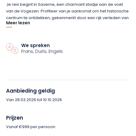
Je reis begint in Saverne, een charmant stadje aan de voet
van de Vogezen. Profiteer van je aankomst om het historische
centrum te ontdekken, gekenmerkt door een rijk verleden van
Meer lezen
vakwerkhuizen, het Château des Rohan en het Marne-
Rijnkanaal. Een eerste rustige onderdompeling in de Elzasser
sfeer, voordat je aan je avontuur begint.
We spreken
Frans, Duits, Engels
Dag 2: Saverne naar Wangenbourg – ongeveer 20 km
Zodra je Saverne verlaat, klimt de route omhoog naar het
kasteel van Haut-Barr, gelegen op drie rotsachtige uitlopers.
Vanaf hier kunt u genieten van panoramische uitzichten over
de vlakte van de Elzas, inclusief de skyline van Straatsburg. De
Aanbieding geldig
route voert je vervolgens van vesting naar vesting, door
Van 28.03.2026 tot 10.10.2026
bossen en bergkammen, naar Wangenbourg, een bergdorp
dat de bijnaam « Zwitserland van de Elzas » heeft gekregen.
Prijzen
Dag 3: Wangenburg naar Oberhaslach – ongeveer 16 km
Vanaf €999 per persoon.