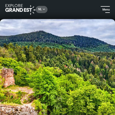
Rechercher un lieu, une activité...
NL
Menu
Kijk je ogen uit in de Grand Est
All-informules
Lopend van Saverne naar Barr