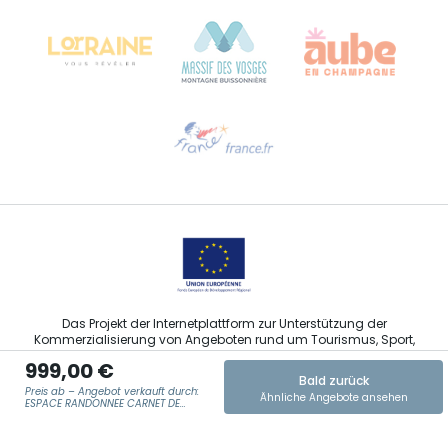
68000 COLMAR
Hilfe erwünscht?
Sprechen Sie uns per E-Mail an
Das Projekt der Internetplattform zur Unterstützung der
Kommerzialisierung von Angeboten rund um Tourismus, Sport,
Kultur und Weintourismus in der Region Grand Est wurde im
999,00 €
Rahmen der Maßnahmen der Europäischen Union zur
Bald zurück
Abfederung der COVID-19-Pandemie vom Europäischen Fonds
Preis ab – Angebot verkauft durch:
Ähnliche Angebote ansehen
für regionale Entwicklung (EFRE) finanziert.
ESPACE RANDONNEE CARNET DE
VOYAGES