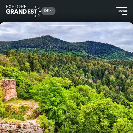
Rechercher un lieu, une activité...
DE
Menu
Sehenswertes in der Region Grand Est
Urlaubsideen
Wanderurlaub von Saverne nach Barr