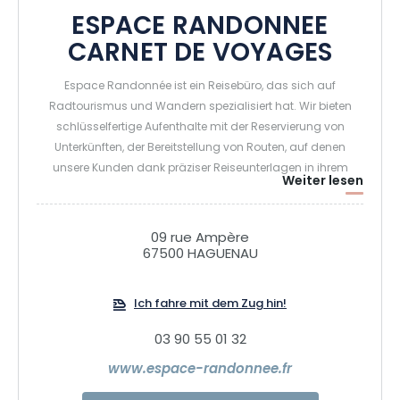
ESPACE RANDONNEE
CARNET DE VOYAGES
Espace Randonnée ist ein Reisebüro, das sich auf
Radtourismus und Wandern spezialisiert hat. Wir bieten
schlüsselfertige Aufenthalte mit der Reservierung von
Unterkünften, der Bereitstellung von Routen, auf denen
unsere Kunden dank präziser Reiseunterlagen in ihrem
Weiter lesen
eigenen Rhythmus unterwegs sind, dem Gepäcktransport
und bei Bedarf dem Fahrradverleih. Eine Region mit dem
Fahrrad oder zu Fuß zu besuchen, ist an sich schon die
09 rue Ampère
beste Art, die Natur, die lokalen Traditionen und die
67500 HAGUENAU
Menschen zu entdecken und zu genießen.
Ich fahre mit dem Zug hin!
03 90 55 01 32
www.espace-randonnee.fr