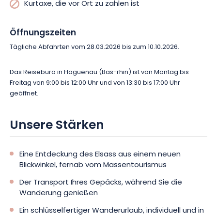
Handwerkskunst unter Ludwig XV. zeugt.
Kurtaxe, die vor Ort zu zahlen ist
5. Tag: Von Ottrott nach Le Hohwald ca. 15 km.
Öffnungszeiten
Tägliche Abfahrten vom 28.03.2026 bis zum 10.10.2026.
Einer der Höhepunkte der Wanderung: der Besuch des Mont-
Sainte-Odile. Als spirituelle Hochburg des Elsass bietet dieser
Das Reisebüro in Haguenau (Bas-rhin) ist von Montag bis
symbolträchtige Ort einen atemberaubenden Blick auf die
Freitag von 9:00 bis 12:00 Uhr und von 13:30 bis 17:00 Uhr
Ebene. Anschließend folgen Sie der geheimnisvollen « Mur
geöffnet.
Païen » (Heidnische Mauer), vorbei an den Ruinen des
Dreistein und des Birkenfels, bevor Sie Le Hohwald erreichen,
einen friedlichen Bergort, der inmitten von hundertjährigen
Unsere Stärken
Tannen liegt.
6. Tag: Von Le Hohwald nach Barr ca. 17 km
Eine Entdeckung des Elsass aus einem neuen
Blickwinkel, fernab vom Massentourismus
Über Andlau mit seiner romanischen Abteikirche und
Der Transport Ihres Gepäcks, während Sie die
Mittelbergheim, einem Weindorf, das zu den schönsten
Wanderung genießen
Frankreichs zählt, geht es langsam wieder hinunter in die
Weinberge. Hier erzählt jede Gasse eine Geschichte, zwischen
Ein schlüsselfertiger Wanderurlaub, individuell und in