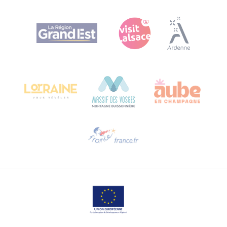
Agence Régionale du Tourisme Grand Est
Bureau de Colmar (hoofdkantoor)
Château Kiener – Rue de Verdun 24
68000 COLMAR - FRANKRIJK
Hulp nodig?
Stuur ons een e-mail