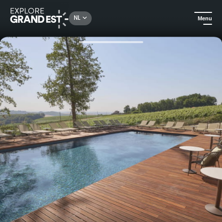
Rechercher un lieu, une activité...
NL
Menu
Kijk je ogen uit in de Grand Est
Wellness
Ontspannende behandeling en lunch in het hart van de wijngaarden - Hôtel LOISIUM Champagne