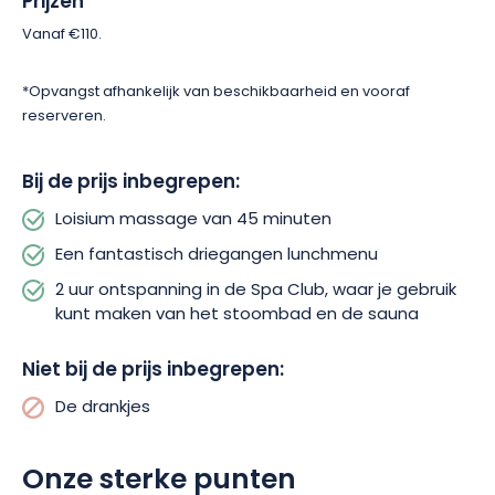
Prijzen
een duik neemt in het verwarmde buitenzwembad!
Vanaf €110.
Neem na je moment van ontspanning plaats aan de tafel van
het restaurant om te genieten van een heerlijke lunch die
*Opvangst afhankelijk van beschikbaarheid en vooraf
speciaal is samengesteld door de chef-kok. Het 3-
reserveren.
gangenmenu combineert creativiteit met traditionele
Champagne-gastronomie en zal je smaakpapillen verrassen!
Bij de prijs inbegrepen:
Loisium massage van 45 minuten
Laat je verleiden door deze buitengewone ervaring, waar luxe,
welzijn en gastronomie één en hetzelfde zijn. Deze unieke
Een fantastisch driegangen lunchmenu
Champagne-ervaring zal onvergetelijke herinneringen
2 uur ontspanning in de Spa Club, waar je gebruik
achterlaten.
kunt maken van het stoombad en de sauna
Niet bij de prijs inbegrepen:
De drankjes
Onze sterke punten