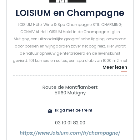
LOISIUM en Champagne
LOISIUM Hôtel Wine & Spa Champagne STIL, CHARMING,
CONVIVIAL Het LOISIUM hotel in de Champagne ligt in
Mutigny, een uitzonderlijke geografische ligging, omzoomd
door bossen en wijngaarden zover het oog reikt. Hier wordt
de natuur opnieuw geïnterpreteerd en de levenskunst
gevierd. 101 kamers en suites, een spa club van 1000 m2 met
Meer lezen
verwarmd buitenzwembad, vergaderzalen, een brasserie en
een champagnebar.
Route de Montflambert
51160 Mutigny
Ik ga met de trein!
03 10 01 82 00
https://www.loisium.com/fr/champagne/