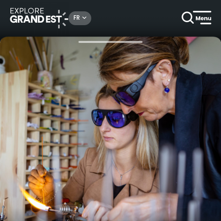
Rechercher un lieu, une activité...
FR
Accueil
Activités ludiques
Initiation au Verre Filé et Soufflage à Pont-à-Mousson