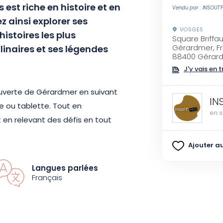
est riche en histoire et en
Vendu par : INSOLIT
 ainsi explorer ses
VOSGES
histoires les plus
Square Briffau
linaires et ses légendes
Gérardmer, Fr
88400 Gérar
J'y vais en t
ouverte de Gérardmer en suivant
IN
ne ou tablette. Tout en
en s
 en relevant des défis en tout
rendre davantage sur les
Ajouter au
Langues parlées
 facettes inexplorées de vos
Français
er ensemble une expérience
tos, des vidéos, des
z des missions bonus pour