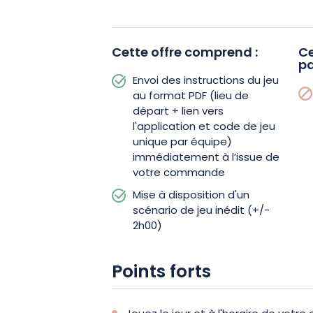
obtenir un maximum de points tout en 
Cette offre comprend :
Ce
Comment cela se passe-t-il ? Dès que
pa
nous vous enverrons les instructions de
Envoi des instructions du jeu
télécharger l’application et un code de 
au format PDF (lieu de
départ + lien vers
reste plus qu’à jouer au moment de vot
l'application et code de jeu
unique par équipe)
Le jeu est conçu pour durer environ 2 à
immédiatement à l’issue de
ou en équipe de 1 à 6 personnes. Il est
votre commande
nécessite qu’un smartphone pour parti
Mise à disposition d'un
scénario de jeu inédit (+/-
2h00)
Alors, êtes-vous prêts à explorer les
Laissez-vous surprendre et découvrez la
Points forts