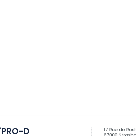
T'PRO-D
17 Rue de Ros
67000 Strasb