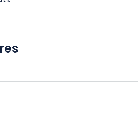
choix
res