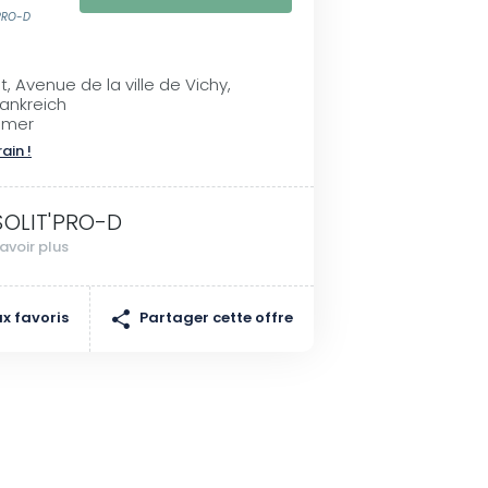
'PRO-D
t, Avenue de la ville de Vichy,
ankreich
dmer
rain !
SOLIT'PRO-D
avoir plus
Partager cette offre
x favoris