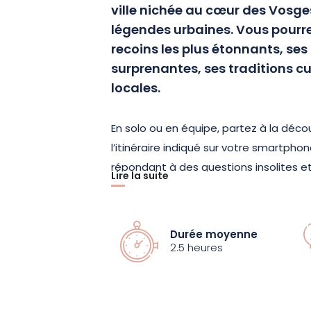
ville nichée au cœur des Vosges 
légendes urbaines. Vous pourrez
recoins les plus étonnants, ses 
surprenantes, ses traditions cu
locales.
En solo ou en équipe, partez à la déc
l’itinéraire indiqué sur votre smartpho
répondant à des questions insolites et
Lire la suite
genre, vous pourrez également en app
secrets les mieux gardés de la ville.
Durée moyenne
Vous aurez l’occasion de découvrir les
2.5 heures
amis et collaborateurs, et de partag
ludique et interactive. Prenez des pho
enregistrements audio et accomplisse