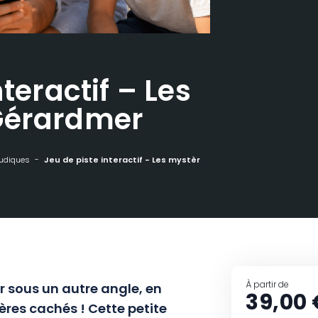
nteractif – Les
Gérardmer
ludiques
Jeu de piste interactif - Les mystères de Gérardmer
À partir de
r sous un autre angle, en
39,00 
res cachés ! Cette petite