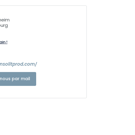
heim
ourg
ain !
nsolitprod.com/
nous par mail