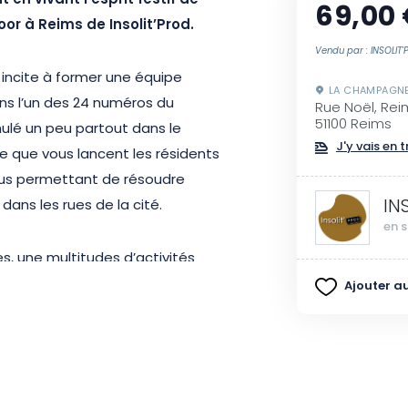
 en vivant l’esprit festif de
69,00
r à Reims de Insolit’Prod.
Vendu par : INSOLIT
s incite à former une équipe
LA CHAMPAGN
s l’un des 24 numéros du
Rue Noël, Rei
51100 Reims
mulé un peu partout dans le
J'y vais en t
e que vous lancent les résidents
 vous permettant de résoudre
IN
dans les rues de la cité.
en s
s, une multitudes d’activités
es vous attendent, conçu pour
Ajouter au
en famille ou entre amis.
ai du faux face aux lutins
oël autour du feu.