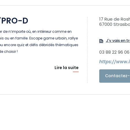
T'PRO-D
17 Rue de Ros
67000 Strasb
r de n’importe où, en intérieur comme en
amis ou en famille. Escape game urbain, rallye
J'y vais en tr
 ou encore quiz et défis débridés thématiques
de choisir !
03 88 22 96 06
https://www.i
Lire la suite
Contactez-