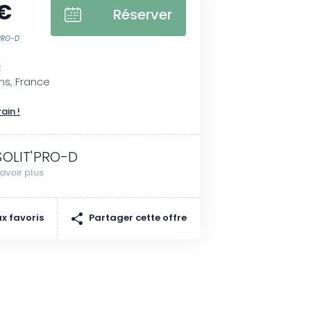
 €
Réserver
'PRO-D
E
ms, France
rain !
SOLIT'PRO-D
avoir plus
Partager cette offre
x favoris