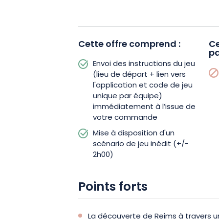
Après l’achat, les instructions du jeu 
immédiatement. Plusieurs inscriptions y 
de départ, le lien vers l’application et
Cette offre comprend :
Ce
Le scénario de jeu inédit d’environ 2 
pa
disposition.
Envoi des instructions du jeu
(lieu de départ + lien vers
l'application et code de jeu
Pendant ce défi, vous ne serez ni acc
unique par équipe)
animateur, puisque le jeu se joue en 
immédiatement à l’issue de
les moments forts de l’aventure, les 
votre commande
seront directement enregistrées sur v
Mise à disposition d'un
scénario de jeu inédit (+/-
2h00)
Alors, laissez-vous tenter par l’Esca
Christmas City à Reims et réservez vo
Points forts
La découverte de Reims à travers un