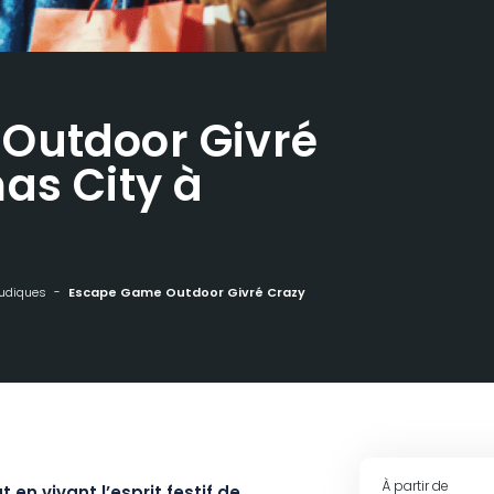
Outdoor Givré
as City à
ludiques
Escape Game Outdoor Givré Crazy Christmas City à Reims
À partir de