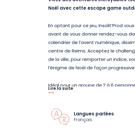
Vivez des aventures incroyables tout
Noël avec cette escape game outdoo
En optant pour ce jeu, Insolit’Prod vou
avant de vous donner rendez-vous dan
calendrier de l’avent numérique, dissi
centre de Reims. Acceptez le challeng
de la ville, pour remporter un indice,
l’énigme de Noël de façon progressive 
Idéal pour un groupe de 2 à 6 personne
Lire la suite
d’improvisation, de chants et d’énigm
vous garantir des moments agréables 
Poursuivez l’aventure en démêlant le vr
Langues parlées
malicieux ou en vous joignant à Mère N
Français