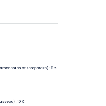
ciences en vous amusant !
ermanentes et temporaire) : 11 €
aisseau) : 10 €