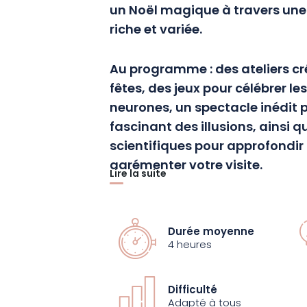
un Noël magique à travers une
riche et variée.
Au programme : des ateliers cré
fêtes, des jeux pour célébrer le
neurones, un spectacle inédit 
fascinant des illusions, ainsi 
scientifiques pour approfondir
agrémenter votre visite.
Lire la suite
Sans oublier nos expositions 
(re)découvrir : plongez dans l’u
Durée moyenne
numérique, des mathématiques,
4 heures
exposition temporaire Hors-jeu 
Difficulté
Venez partager des moments in
Adapté à tous