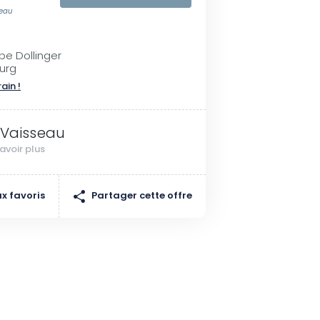
seau
ppe Dollinger
urg
rain !
 Vaisseau
avoir plus
Partager cette offre
x favoris