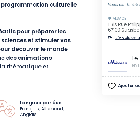
 programmation culturelle
Vendu par : Le Vais
ALSACE
1 Bis Rue Phili
67100 Strasbo
atifs pour préparer les
J'y vais en t
s sciences et stimuler vos
pour découvrir le monde
que des animations
Le
 la thématique et
en s
Ajouter au
permanentes, à
nivers de la couleur, du
Langues parlées
Français, Allemand,
 et explorez notre
Anglais
!, dédiée au sport.
oubliables en famille ou