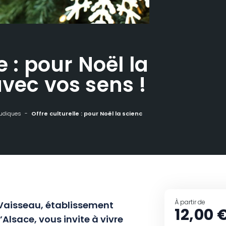
e : pour Noël la
avec vos sens !
ludiques
Offre culturelle : pour Noël la science joue avec vos sens !
À partir de
e Vaisseau, établissement
12,00 
’Alsace, vous invite à vivre