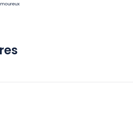
 amoureux
res