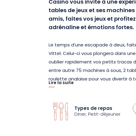
Casino vous invite à une expéri
tables de jeux et ses machines 
amis, faites vos jeux et profite
adrénaline et émotions fortes.
Le temps d’une escapade à deux, faite
Vittel. Celui-ci vous plongera dans un
oublier rapidement vos petits tracas d
entre autre 75 machines à sous, 2 tabl
roulette anglaise pour vous divertir à
Lire la suite
pleinement de ce panel de jeux amusa
jackpot pendant votre séjour. 2 X 10 € 
machines à sous vous sont offerts p
Types de repas
gagner.
Diner, Petit-déjeuner
Après votre soirée en duo, profitez d’u