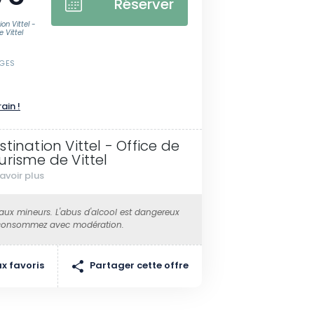
Réserver
on Vittel -
 Vittel
SGES
rain !
stination Vittel - Office de
urisme de Vittel
avoir plus
 aux mineurs. L'abus d'alcool est dangereux
 consommez avec modération.
Partager cette offre
x favoris