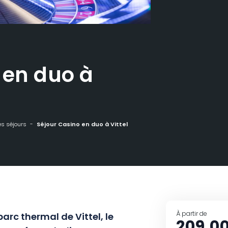
 en duo à
es séjours
Séjour Casino en duo à Vittel
À partir de
arc thermal de Vittel, le
209,00