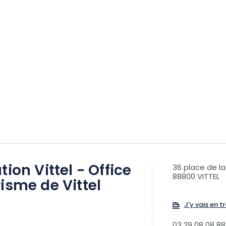
tion Vittel - Office
36 place de l
88800 VITTEL
isme de Vittel
J'y vais en tr
03 29 08 08 88