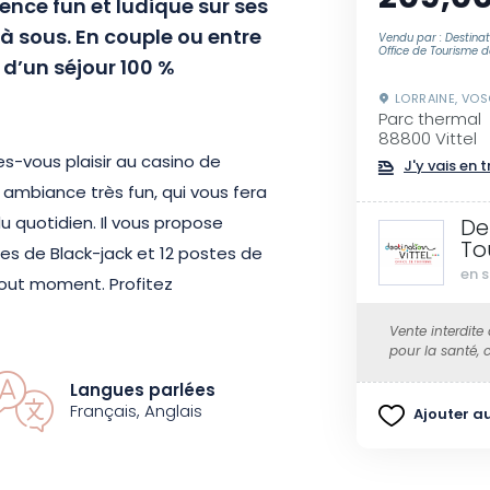
ence fun et ludique sur ses
à sous. En couple ou entre
Vendu par : Destinati
Office de Tourisme de
z d’un séjour 100 %
LORRAINE, VO
Parc thermal
88800 Vittel
s-vous plaisir au casino de
J'y vais en t
e ambiance très fun, qui vous fera
u quotidien. Il vous propose
De
To
es de Black-jack et 12 postes de
en s
 tout moment. Profitez
nts et tentez de décrocher le
Vente interdite
en tickets de jeux pour les
pour la santé,
our augmenter vos chances de
Langues parlées
Français, Anglais
Ajouter au
ne nuitée dans un hôtel de luxe,