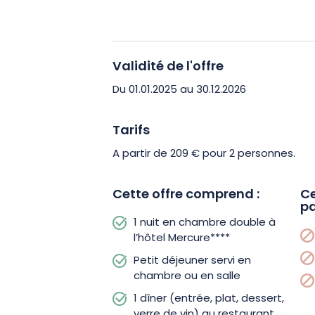
attenant au casino. L’hôtel Mercure*
chambre double alliant confort et ra
contemporain harmonise délicatement l
Validité de l'offre
Complètement insonorisée, elle vous o
détendre et vous reposer au calme. Le 
Du 01.01.2025 au 30.12.2026
accueille dans un cadre exceptionnel. I
repas gastronomique un accord surpr
Tarifs
champagne. Un véritable réveil de sen
A partir de 209 € pour 2 personnes.
Cette offre comprend :
Ce
pa
1 nuit en chambre double à
l’hôtel Mercure****
Petit déjeuner servi en
chambre ou en salle
1 dîner (entrée, plat, dessert,
verre de vin) au restaurant